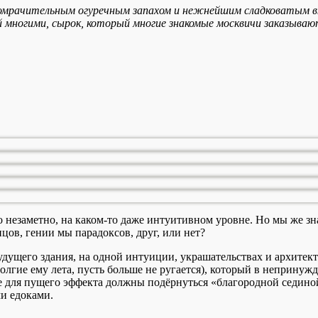
мрачительным огуречным запахом и нежнейшим сладковатым вку
многими, сырок, который многие знакомые москвичи заказывают у
езаметно, на каком-то даже интуитивном уровне. Но мы же зна
цов, гении мы парадоксов, друг, или нет?
будущего здания, на одной интуиции, украшательствах и архите
 (долгие ему лета, пусть больше не ругается), который в неприн
ле для пущего эффекта должны подёрнуться «благородной сединой
ми едоками.