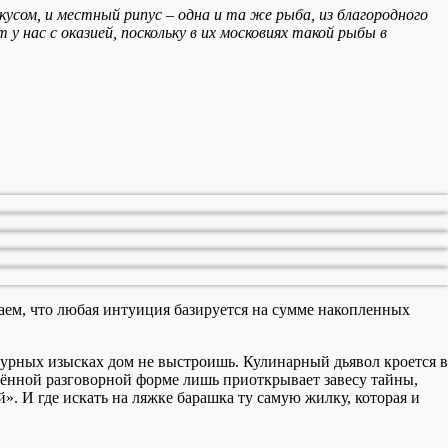
сом, и местный рипус – одна и та же рыба, из благородного
 нас с оказией, поскольку в их московиях такой рыбы в
ем, что любая интуиция базируется на сумме накопленных
ктурных изысках дом не выстроишь. Кулинарный дьявол кроется в
уждённой разговорной форме лишь приоткрывает завесу тайны,
». И где искать на ляжке барашка ту самую жилку, которая и