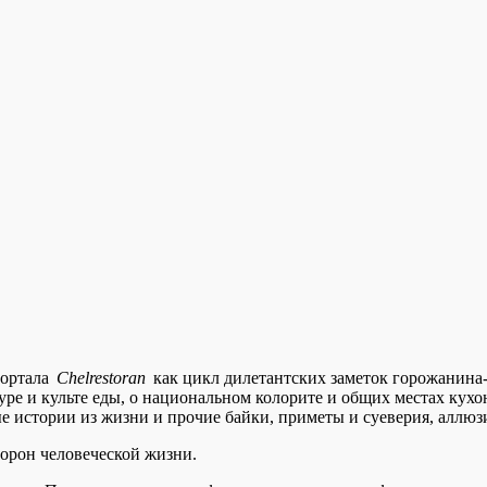
портала
Chelrestoran
как цикл дилетантских заметок горожанина-у
туре и культе еды, о национальном колорите и общих местах кухо
е истории из жизни и прочие байки, приметы и суеверия, аллю
торон человеческой жизни.