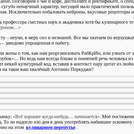
аное. Поговорим о чае и кофе, дистилляте и ректификате, о спец
ь сугубо ненаучный характер, несущий мало практической пользы
вная. Исключительно побаловать нейроны, вкусовые рецепторы и
 профессора съестных наук и академика хотя бы кулинарного тех
строном…»
у – неучи, в меру сил и незнаний. Все мы хватаем по верхушкам,
 – заведомо упрощенная и набегу.
и жены о том, как нам реорганизовать РабКрИн, или узнать от
зубок»… Но ведь нам всегда ближе и понятней речь человека из 
ит некий культурный код, вставив в контекст пару цитат из люб
ен на такое ваш хвалёный Антонио Перкуджи?
нанку:
«Всё хорошее когда-нибудь… начинается»
. Моё постижени
ад. То ли надоело изо дня в день употреблять набившие оскомин
енно на этом
кулинарном перепутье
.