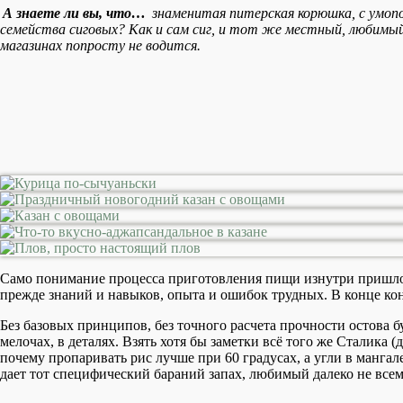
А знаете ли вы, что…
знаменитая питерская корюшка, с умопо
семейства сиговых? Как и сам сиг, и тот же местный, любимый 
магазинах попросту не водится.
Само понимание процесса приготовления пищи изнутри пришло н
прежде знаний и навыков, опыта и ошибок трудных. В конце кон
Без базовых принципов, без точного расчета прочности остова 
мелочах, в деталях. Взять хотя бы заметки всё того же Сталика
почему пропаривать рис лучше при 60 градусах, а угли в манга
дает тот специфический бараний запах, любимый далеко не все