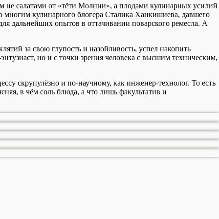
ым не салатами от «тёти Молнии», а плодами кулинарных усилий
го многим кулинарного блогера Сталика Ханкишиева, давшего
для дальнейших опытов в оттачивании поварского ремесла. А
клятий за свою глупость и назойливость, успел накопить
энтузиаст, но и с точки зрения человека с высшим техническим,
ессу скрупулёзно и по-научному, как инженер-технолог. То есть
няя, в чём соль блюда, а что лишь факультатив и