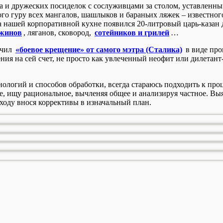
а и дружеских посиделок с сослуживцами за столом, уставленн
ого гуру всех мангалов, шашлыков и бараньих ляжек – известно
а нашей корпоративной кухне появился 20-литровый царь-казан 
жинов
, ляганов, сковород,
сотейников и грилей
…
учил
«боевое крещение» от самого мэтра (Сталика)
в виде про
я на сей счет, не просто как увлеченный неофит или дилетант-
ологий и способов обработки, всегда стараюсь подходить к проц
 ищу рациональное, вычленяя общее и анализируя частное. Выяс
ходу внося коррективы в изначальный план.