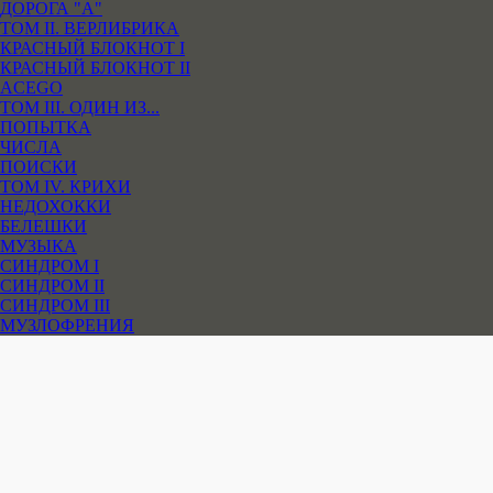
ДОРОГА "А"
ТОМ II. ВЕРЛИБРИКА
КРАСНЫЙ БЛОКНОТ I
КРАСНЫЙ БЛОКНОТ II
ACEGO
ТОМ III. ОДИН ИЗ...
ПОПЫТКА
ЧИСЛА
ПОИСКИ
ТОМ IV. КРИХИ
НЕДОХОККИ
БЕЛЕШКИ
МУЗЫКА
СИНДРОМ I
СИНДРОМ II
СИНДРОМ III
МУЗЛОФРЕНИЯ