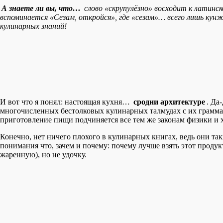
А знаете ли вы, что…
слово «скрупулёзно» восходит к латинск
вспоминается «Сезам, откройся», где «сезам»… всего лишь кун
кулинарных знаний!
И вот что я понял: настоящая кухня…
сродни архитектуре
. Да
многочисленных бестолковых кулинарных талмудах с их граммам
приготовление пищи подчиняется все тем же законам физики и 
Конечно, нет ничего плохого в кулинарных книгах, ведь они та
понимания что, зачем и почему: почему лучше взять этот проду
жаренную), но не удочку.