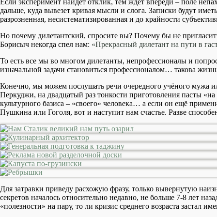
Если эксперимент найдет отклик, тем ждёт впереди – поле непах
дальше, куда вывезет кривая мысли и слога. Записки будут имет
разрозненная, несистематизированная и до крайности субъекти
Но почему дилетантский, спросите вы? Почему бы не пригласить
Борисыч некогда спел нам:
«Прекрасный дилетант на пути в га
То есть все мы во многом дилетанты, непрофессионалы и попрост
изначальной задачи становиться профессионалом… такова жизнь
Конечно, мы можем послушать речи очередного учёного мужа ил
Перкуджи, на двадцатый раз тонкости приготовления пасты «на 
культурного базиса – «своего» человека… а если он ещё примен
Пушкина или Гоголя, вот и наступит нам счастье. Разве способ
Для затравки приведу расхожую фразу, только вывернутую наиз
секретов началось относительно недавно, не больше 7-8 лет наз
«полезности» на пару, то ли кризис среднего возраста застал им