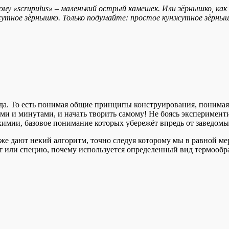
ому «scrupulus» – маленький острый камешек. Или зёрнышко, как 
жутное зёрнышко. Только подумайте: простое кунжутное зёрнышк
-да. То есть понимая общие принципы конструирования, понимая
и и минутами, и начать творить самому! Не боясь эксперименти
химии, базовое понимание которых убережёт впредь от заведом
кже дают некий алгоритм, точно следуя которому мы в равной ме
кт или специю, почему используется определенный вид термообра