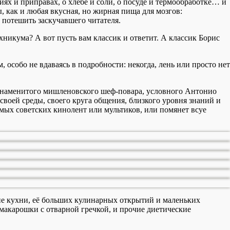
иях и приправах, о хлебе и соли, о посуде и термообработке… и
, как и любая вкусная, но жирная пища для мозгов:
 потешить заскучавшего читателя.
никума? А вот пусть вам классик и ответит. А классик Борис
 особо не вдаваясь в подробности: некогда, лень или просто нет
 знаменитого мишленовского шеф-повара, условного Антонио
своей среды, своего круга общения, близкого уровня знаний и
имых советских кинолент или мультиков, или помянет всуе
е кухни, её больших кулинарных открытий и маленьких
у макарошки с отварной гречкой, и прочие диетические