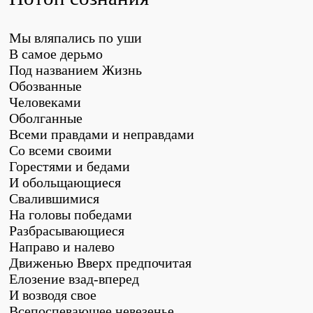
Мы вляпались по уши
В самое дерьмо
Под названием Жизнь
Обозванные
Человеками
Оболганные
Всеми правдами и неправдами
Со всеми своими
Горестями и бедами
И обольщающиеся
Свалившимися
На головы победами
Разбрасывающиеся
Направо и налево
Движенью Вверх предпочитая
Елозение взад-вперед
И возводя свое
Всепоспевающее невезенье