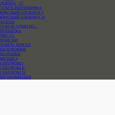
ДОРОГА "А"
ТОМ II. ВЕРЛИБРИКА
КРАСНЫЙ БЛОКНОТ I
КРАСНЫЙ БЛОКНОТ II
ACEGO
ТОМ III. ОДИН ИЗ...
ПОПЫТКА
ЧИСЛА
ПОИСКИ
ТОМ IV. КРИХИ
НЕДОХОККИ
БЕЛЕШКИ
МУЗЫКА
СИНДРОМ I
СИНДРОМ II
СИНДРОМ III
МУЗЛОФРЕНИЯ