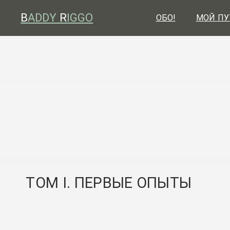
B
ADDY
R
IGGO
ОБО!
МОЙ ПУ
ТОМ I. ПЕРВЫЕ ОПЫТЫ