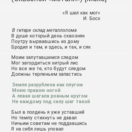
«Я шел как мог»
И. Босх
В гитаре склад металлолома
В душе который день сквозняк
Поутру вырвавшись из дому
Бродил и там, и здесь, и так, и сяк
Моим запутавшимся следом
Мог загордиться хитрый лис
Но все же те, кто будут следом
Должны терпеньем запастись
Земля разрублена как плугом
Моею правою ногой
А левая шагала ровным кругом
Не каждому под силу шаг такой
Был в полдень я уже уставший
Но темпу стихнуть не давал
Ничьим советам не поддавшись
Я на себя лишь уповал