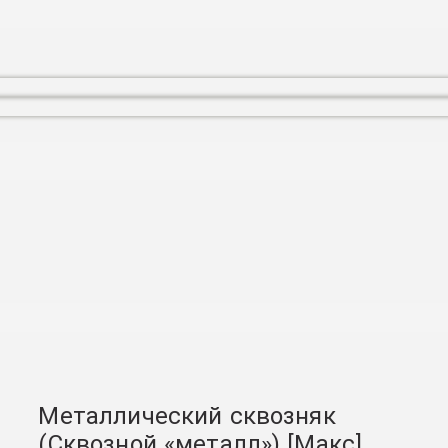
Металлический сквозняк
(Сквозной «металл») [Макс]