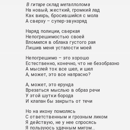
В гитаре склад металлолома
На новый, жесткий, громкий лад
Как вихрь, бросившийся с мола
А сверху – супер-звукоряд
Наряд полиции, сверкая
Непогрешимостью своей
Вломился в облака густого рая
Лишив меня усталости моей
Непогрешимо – это хорошо
Естественно, конечно, что не безобразно
А мыслей ток все шел, и шел
А, может, это все напрасно?
А, может, это ерунда
Врезаться мыслью в образ речи
У этой шутки борода
И клапан бы закрыть от течи
Но на икону помолясь
С ответственным и грозным ликом
Я действую, не у нее спросясь
Я пользуюсь удачным мигом…