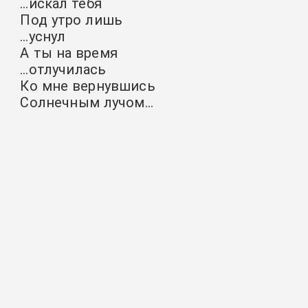
…искал тебя
Под утро лишь
…уснул
А ты на время
…отлучилась
Ко мне вернувшись
Солнечным лучом…