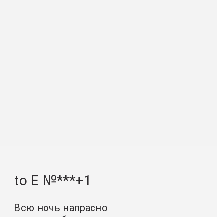
to E №***+1
Всю ночь напрасно