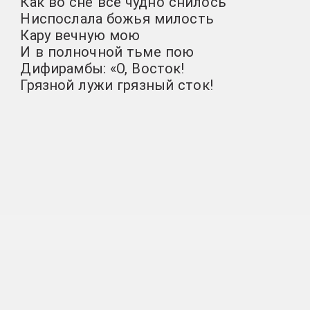
Как во сне всё чудно снилось
Ниспослала божья милость
Кару вечную мою
И в полночной тьме пою
Дифирамбы: «О, Восток!
Грязной лужи грязный сток!