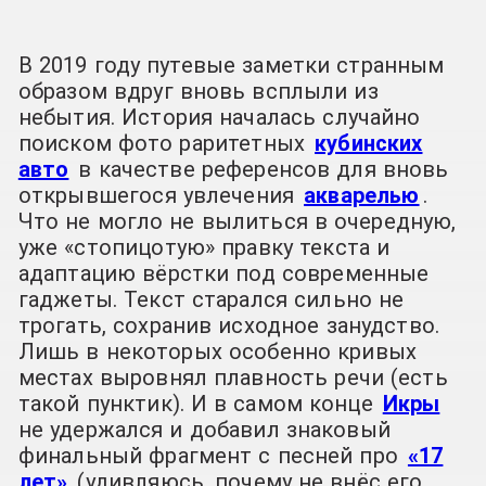
В 2019 году путевые заметки странным
образом вдруг вновь всплыли из
небытия. История началась случайно
поиском фото раритетных
кубинских
авто
в качестве референсов для вновь
открывшегося увлечения
акварелью
.
Что не могло не вылиться в очередную,
уже «стопицотую» правку текста и
адаптацию вёрстки под современные
гаджеты. Текст старался сильно не
трогать, сохранив исходное занудство.
Лишь в некоторых особенно кривых
местах выровнял плавность речи (есть
такой пунктик). И в самом конце
Икры
не удержался и добавил знаковый
финальный фрагмент с песней про
«17
лет»
(удивляюсь, почему не внёс его