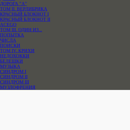
ДОРОГА "А"
ТОМ II. ВЕРЛИБРИКА
КРАСНЫЙ БЛОКНОТ I
КРАСНЫЙ БЛОКНОТ II
ACEGO
ТОМ III. ОДИН ИЗ...
ПОПЫТКА
ЧИСЛА
ПОИСКИ
ТОМ IV. КРИХИ
НЕДОХОККИ
БЕЛЕШКИ
МУЗЫКА
СИНДРОМ I
СИНДРОМ II
СИНДРОМ III
МУЗЛОФРЕНИЯ