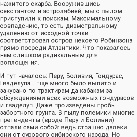
нажитого скарба. Вооружившись
секстантом и астролябией
, мы с пылом
приступили к поискам. Максимальному
совпадению, то есть диаметральному
удалению от исходной точки
соответствовал остров некоего Робинзона
прямо посреди Атлантики. Что показалось
нам слишком радикальным для
воплощения.
И тут началось: Перу, Боливия, Гондурас,
Гваделупа… Ещё много было выпито и
закусано по трактирам да кабакам за
обсуждениями всех возможных гондурасов
и гваделуп. Даже произведены пробы
забортного грунта. В пылу полемики многие
претенденты
(вроде Перу и Боливии)
отпали сами собой: ведь страшно далеки
они от сурового сибирского народа
. Но