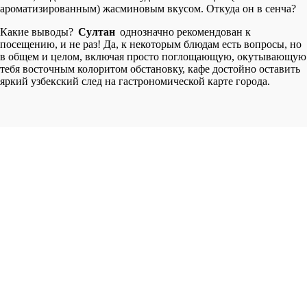
ароматизированным) жасминовым вкусом. Откуда он в сенча?
Какие выводы?
Султан
однозначно рекомендован к
посещению, и не раз! Да, к некоторым блюдам есть вопросы, но
в общем и целом, включая просто поглощающую, окутывающую
тебя восточным колоритом обстановку, кафе достойно оставить
яркий узбекский след на гастрономической карте города.
И пусть всем будет и рахмат, и лукум!