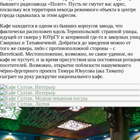
бывшего радиозавода «Полет». Пусть не смутит вас адрес,
поскольку вся территория некогда режимного объекта в центре
города скрывалась за этим адресом.
Кафе находится в одном из бывших корпусов завода, что
фактически расположен вдоль Тернопольской: странной улицы,
идущей от сквера у ЮУрГУ и затерянной где-то в закоулках улиц
Смирных и Татьяничевой. Добраться до заведения можно от
того же сквера, либо с противоположной стороны – с
Витебской. Местоположение, возможно, не самое удачное, но
кафе не пустует, и за время присутствия шла постоянная ротация
посетителей. Возможно, открытие поблизости нашумевшего
чёрно-бургерного проекта Тимура Юнусова (ака Тимати)
сыграет на руку раскрутке национального кафе.