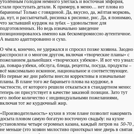
утолённым голодом немного улеглась и восточная эйфория,
стали проступать детали. К примеру, в меню… нет плова из
баранины! Только с говядиной. Да, вкусно, да, жёлтая морковь,
да, нут, и рассыпчатый, рисинка к рисинке, рис. Да, я понимаю,
что застывший курдюк на зубах – удовольствие для
подготовленных. Но ведь изначально заведение
позиционировалось именно как бескомпромиссно аутентичное.
А вышло адаптированно и сухо.
О чём я, конечно, не удержался и спросил позже хозяина. Заодно
расспросил и о многом другом, включая «творческие планы» с
пожеланием дальнейших «творческих узбеков». И вот что узнал:
да, повара-узбеки, обслуга, блюда, рецепты, посуда, продукты –
всё максимально исконное, национальное и соответствующее.
Но первые же дни работы внесли коррективы в изначальные
планы. В плане того же бараньего плова на курдюке, в
частности, от которого решили отказаться в стандартном меню:
теперь он присутствует в качестве заказной позиции. Зато тут
его любое количество с индивидуальными пожеланиями,
включая тот же курдючный жир.
«Производительность» кухни в этом плане позволит накормить
досыта пловом самую богатую восточную свадьбу: на кухне
установлены четыре огромных казана, каждый литров на
50-70
,
не меньше (это хозяин милостиво приоткрыл мне дверь в святая