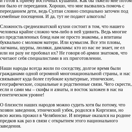
и готов к приему восточных кушаний. Как бы тяжело мне потом
ни было от переедания. Хорошо, что мне вызвались помочь с
перееданием дети, ведь Султан словно специально заточен под
семейные посещения. И да, тут не подают алкоголь!
Сложность среднеазиатской кухни состоит в том, что нашего
человека крайне сложно чем-либо в ней удивить. Ведь многие
из представленных блюд нам не просто знакомы, а впитаны
буквально с молоком матери. Или кумысом.
Все эти пловы,
лагманы, шурпы, люляки, дамламы: кто из нас не знает, не ел
или ни разу не пробовал их? Не говоря об армии знатоков, что
считают себя специалистами в их приготовлении.
Наши народы всегда жили по соседству, долгое время были
гражданами одной огромной многонациональной страны, и нас
связывают куда более глубокие культурные, этнические,
географические, социальные и родственные связи. Чего скрести,
если и сами мы – скифы и азиаты, и восток заложен в нас на
генетическом уровне!
О близости наших народов можно судить хотя бы потому, что
хозяин заведения, этнический узбек, родился в Киргизии, но
всю жизнь прожил в Челябинске. И впервые оказался на родине
предков как раз в связи с открытием этого национального
заведения.