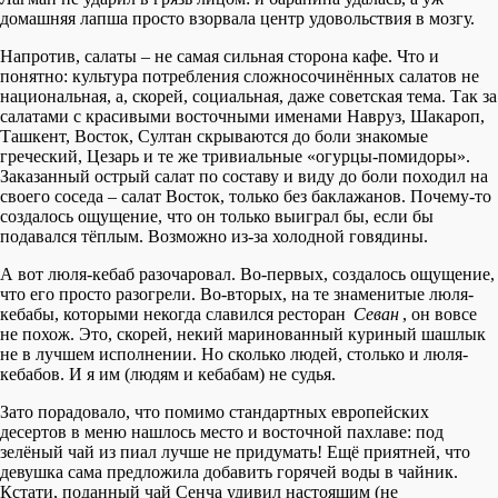
домашняя лапша просто взорвала центр удовольствия в мозгу.
Напротив, салаты – не самая сильная сторона кафе. Что и
понятно: культура потребления сложносочинённых салатов не
национальная, а, скорей, социальная, даже советская тема. Так за
салатами с красивыми восточными именами Навруз, Шакароп,
Ташкент, Восток, Султан скрываются до боли знакомые
греческий, Цезарь и те же тривиальные «огурцы-помидоры».
Заказанный острый салат по составу и виду до боли походил на
своего соседа – салат Восток, только без баклажанов. Почему-то
создалось ощущение, что он только выиграл бы, если бы
подавался тёплым. Возможно из-за холодной говядины.
А вот люля-кебаб разочаровал. Во-первых, создалось ощущение,
что его просто разогрели. Во-вторых, на те знаменитые люля-
кебабы, которыми некогда славился ресторан
Севан
, он вовсе
не похож. Это, скорей, некий маринованный куриный шашлык
не в лучшем исполнении. Но сколько людей, столько и люля-
кебабов. И я им (людям и кебабам) не судья.
Зато порадовало, что помимо стандартных европейских
десертов в меню нашлось место и восточной пахлаве: под
зелёный чай из пиал лучше не придумать! Ещё приятней, что
девушка сама предложила добавить горячей воды в чайник.
Кстати, поданный чай Сенча удивил настоящим (не