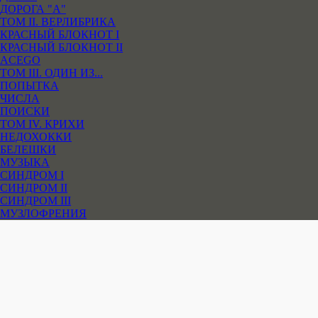
ДОРОГА "А"
ТОМ II. ВЕРЛИБРИКА
КРАСНЫЙ БЛОКНОТ I
КРАСНЫЙ БЛОКНОТ II
ACEGO
ТОМ III. ОДИН ИЗ...
ПОПЫТКА
ЧИСЛА
ПОИСКИ
ТОМ IV. КРИХИ
НЕДОХОККИ
БЕЛЕШКИ
МУЗЫКА
СИНДРОМ I
СИНДРОМ II
СИНДРОМ III
МУЗЛОФРЕНИЯ