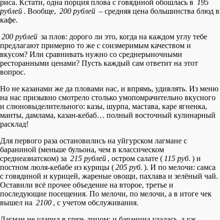
риса. Кстати, одна порция плова с говядиной обошлась в
195
рублей
. Вообще,
200 рублей
– средняя цена большинства блюд в
кафе.
200 рублей
за плов: дорого ли это, когда на каждом углу тебе
предлагают примерно то же с соизмеримым качеством и
вкусом? Или сравнивать нужно со среднерыночными
ресторанными ценами? Пусть каждый сам ответит на этот
вопрос.
Но не казанами же да пловами нас, и впрямь, удивлять. Из меню
на нас призывно смотрело столько умопомрачительно вкусного
и слюновыделительного: казы, шурпа, мастава, каре ягненка,
манты, дамлама, казан-кебаб… полный восточный кулинарный
расклад!
Для первого раза остановились на уйгурском лагмане с
бараниной (меньше бульона, чем в классическом
среднеазиатском) за
215 рублей
, остром салате (
115 руб.
) и
постном люля-кебабе из курицы (
205 руб.
). И по мелочи: самса
с говядиной и курицей, жареные овощи, пахлава и зелёный чай.
Оставили всё прочее объедение на второе, третье и
последующие посещения. По мелочи, по мелочи, а в итоге чек
вышел на
2100
, с учетом обслуживания.
Лагман не ударил в грязь лицом: и баранина удалась, а уж