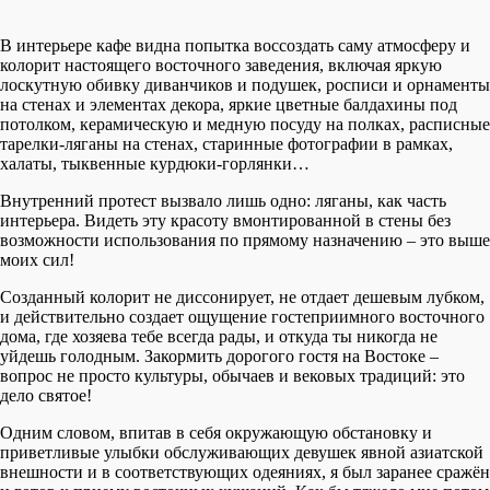
В интерьере кафе видна попытка воссоздать саму атмосферу и
колорит настоящего восточного заведения, включая яркую
лоскутную обивку диванчиков и подушек, росписи и орнаменты
на стенах и элементах декора, яркие цветные балдахины под
потолком, керамическую и медную посуду на полках, расписные
тарелки-ляганы на стенах, старинные фотографии в рамках,
халаты, тыквенные курдюки-горлянки…
Внутренний протест вызвало лишь одно: ляганы, как часть
интерьера. Видеть эту красоту вмонтированной в стены без
возможности использования по прямому назначению – это выше
моих сил!
Созданный колорит не диссонирует, не отдает дешевым лубком,
и действительно создает ощущение гостеприимного восточного
дома, где хозяева тебе всегда рады, и откуда ты никогда не
уйдешь голодным. Закормить дорогого гостя на Востоке –
вопрос не просто культуры, обычаев и вековых традиций: это
дело святое!
Одним словом, впитав в себя окружающую обстановку и
приветливые улыбки обслуживающих девушек явной азиатской
внешности и в соответствующих одеяниях, я был заранее сражён