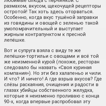
любимые блюда с перчинкой. С
размахом, вкусом, щекочущей рецепторы
остротой! Так хоть здесь оторваться.
Особенно, когда вкус тушёной заправки
из говядины и овощей с зеленью такой
умопомрачительный и выступает
жирным контрапунктом к пресной
лепёшке.
Вот и супруга взяла с виду те же
лепёшки-тортильи с овощами и всё той
же неизменной курой (похоже, ресторан
следовало бы назвать «Своя куриная
компания»). Но эти без халапеньо и чили.
И что? И ничего! А где взрыв вкусов? Где
слёзы раскаяния, очищения и радости в
глазах убийцы собственного желудка,
которые я неизменно проливаю с конца
90-х, когда впервые распробовал эту