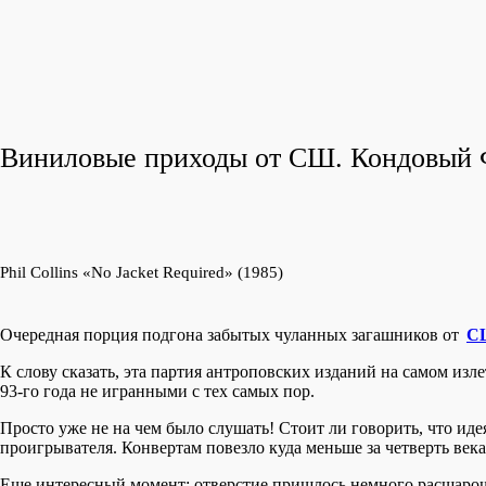
Виниловые приходы от СШ. Кондовый
Phil Collins «No Jacket Required» (1985)
Очередная порция подгона забытых чуланных загашников от
С
К слову сказать, эта партия антроповских изданий на самом изл
93-го года не игранными с тех самых пор.
Просто уже не на чем было слушать! Стоит ли говорить, что иде
проигрывателя. Конвертам повезло куда меньше за четверть века 
Еще интересный момент: отверстие пришлось немного расшароши