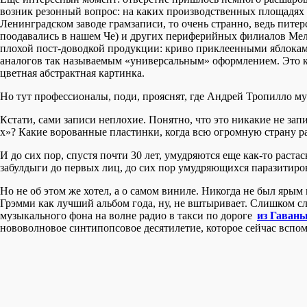
возник резонный вопрос: на каких производственных площадях в
Ленинградском заводе грамзаписи, то очень странно, ведь пите
поодавались в нашем Че) и других периферийных филиалов Мел
плохой пост-доводкой продукции: криво приклеенными яблоками
аналогов так называемым «универсальным» оформлением. Это к
цветная абстрактная картинка.
Но тут профессионалы, поди, прояснят, где Андрей Тропилло му
Кстати, сами записи неплохие. Понятно, что это никакие не зап
х»? Какие ворованные пластинки, когда всю огромную страну р
И до сих пор, спустя почти 30 лет, умудряются еще как-то раст
забулдыги до первых лиц, до сих пор умудряющихся паразитир
Но не об этом же хотел, а о самом виниле. Никогда не был ярым
Грэмми как лучший альбом года, ну, не вштыривает. Слишком сл
музыкального фона на волне радио в такси по дороге
из Гаваны
нововолновое синтипопсовое десятилетие, которое сейчас вспо