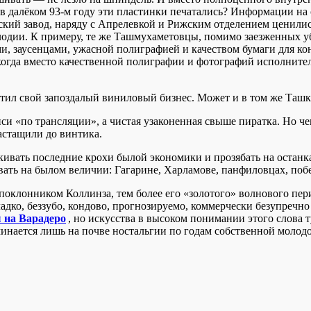
 далёком 93-м году эти пластинки печатались? Информации на се
рский завод, наряду с Апрелевкой и Рижским отделением ценили
одии. К примеру, те же Ташмухаметовцы, помимо заезженных уб
, заусенцами, ужасной полиграфией и качеством бумаги для кон
огда вместо качественной полиграфии и фотографий исполнител
тил свой запоздалый виниловый бизнес. Может и в том же Ташкен
иси «по трансляции», а чистая узаконенная свыше пиратка. Но ч
астащили до винтика.
аскивать последние крохи былой экономики и прозябать на останк
овать на былом величии: Гагарине, Харламове, панфиловцах, п
 поклонником Коллинза, тем более его «золотого» волнового пери
адко, беззубо, кондово, прогнозируемо, коммерчески безупречн
 на Варадеро
, но искусства в высоком понимании этого слова т
минается лишь на почве ностальгии по годам собственной молод