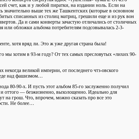
й счет, как и у любой пиратки, на издании ноль. Если на
сь значительно выше тех же Ташкентских (которые в основном
итых списанных из столиц матриц, грешили еще и из рук вон
вертов. Да и сами конверты зачастую отличались от столичных
я или обложки альбома потребителям подсовывалась 2-3-
те, хотя вряд ли. Это ж уже другая страна была!
его мы хотим в 93-м году? От тех самых пресловутых «лихих 90-
ах некогда великой империи, от последнего чтз-овского
обеде над фашизмом…
ода 80-90-х. И пусть этот альбом 85-го заслуженно получил
о и оттого — безжизненно, выхолощенно. Идеально для
ут на грош. Что, впрочем, можно сказать про все это
ости. Не более…