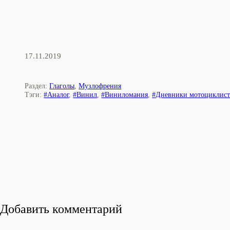
17.11.2019
Раздел:
Глаголы
,
Музлофрения
Тэги:
#Аналог
,
#Винил
,
#Виниломания
,
#Дневники мотоциклист
Добавить комментарий