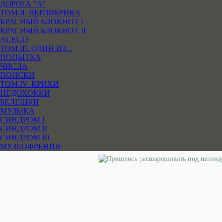
ДОРОГА "А"
ТОМ II. ВЕРЛИБРИКА
КРАСНЫЙ БЛОКНОТ I
КРАСНЫЙ БЛОКНОТ II
ACEGO
ТОМ III. ОДИН ИЗ...
ПОПЫТКА
ЧИСЛА
ПОИСКИ
ТОМ IV. КРИХИ
НЕДОХОККИ
БЕЛЕШКИ
МУЗЫКА
СИНДРОМ I
СИНДРОМ II
СИНДРОМ III
МУЗЛОФРЕНИЯ