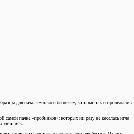
бразцы для начала «нового бизнеса», которые так и пролежали с
ой самой пачке «пробников»: которых ни разу не касалась игла
 хранились.
его конверта свернутая вдвое «туалетная» бумага. Отчего