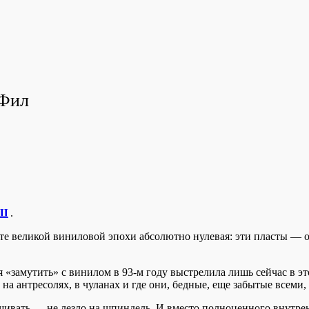
 Фил
Ш
.
ете великой виниловой эпохи абсолютно нулевая: эти пласты — о
я «замутить» с винилом в 93-м году выстрелила лишь сейчас в эт
на антресолях, в чуланах и где они, бедные, еще забытые всеми,
вать — не лезло на шпиндель. И вместо полноценного внутренн