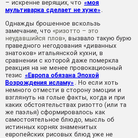
– искренне верящих, что
«моя
мультиварка сделает не хуже»
.
Однажды брошенное вскользь
замечание, что
«ризотто – это
неудавшийся плов»
, вызвало такую бурю
праведного негодования «диванных
знатоков» итальянской кухни, в
сравнении с которой даже померкла
реакция на не менее провокационный
тезис
«Европа обязана Эпохой
Возрождения исламу»
. Но если хоть
немного отмести в сторону эмоции и
взглянуть на голые факты, когда и при
каких обстоятельствах ризотто (или та
же паэлья) сформировалось как
самостоятельное блюдо, мысль об
истинных корнях знаменитых
европейских рисовых блюд уже не