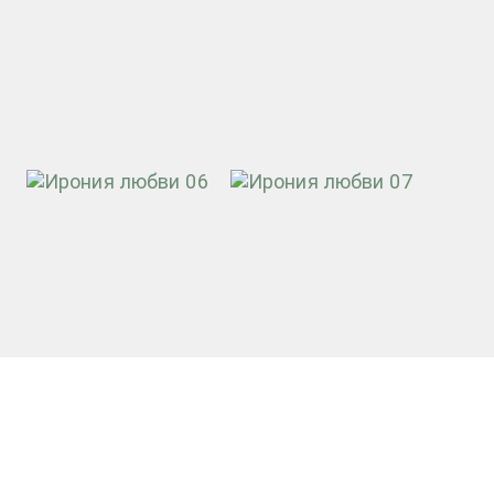
Страница материала также представлена
на порталах
КИНОПОИСК
и
ПРОЗА