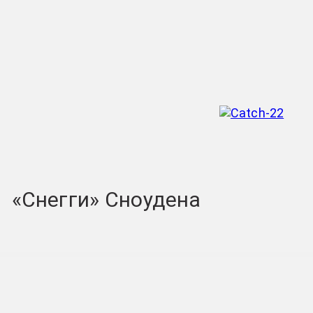
«Снегги» Сноудена