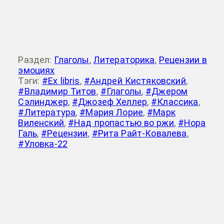
Раздел:
Глаголы
,
Литераторика
,
Рецензии в
эмоциях
Тэги:
#Ex libris
,
#Андрей Кистяковский
,
#Владимир Титов
,
#Глаголы
,
#Джером
Сэлинджер
,
#Джозеф Хеллер
,
#Классика
,
#Литература
,
#Мария Лорие
,
#Марк
Виленский
,
#Над пропастью во ржи
,
#Нора
Галь
,
#Рецензии
,
#Рита Райт-Ковалева
,
#Уловка-22