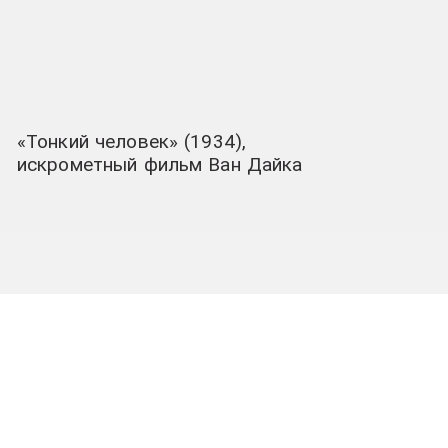
«Тонкий человек» (1934),
искрометный фильм Ван Дайка
Какое же нестерпимое
удовольствие доставляет
вот так, совершенно
случайно наткнуться
воскресным утром, за
завтраком на ретро-канале