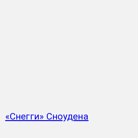
«Снегги» Сноудена