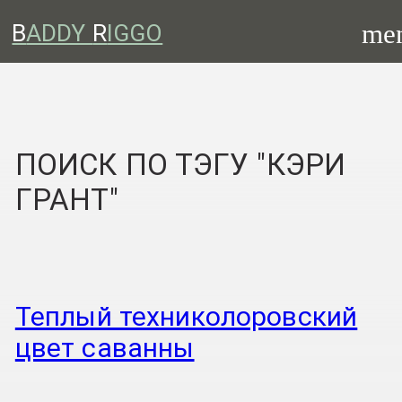
me
B
ADDY
R
IGGO
ПОИСК ПО ТЭГУ "КЭРИ
ГРАНТ"
Теплый техниколоровский
цвет саванны