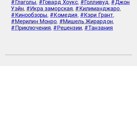
#Глаголы
,
#Говард Хоукс
,
#Голливуд
,
#Джон
Уэйн
,
#Икра заморская
,
#Килиманджаро
,
#Кинообзоры
,
#Комедия
,
#Кэри Грант
,
#Мерилин Монро
,
#Мишель Жирардон
,
#Приключения
,
#Рецензии
,
#Танзания
Baddy Riggo
>
Кэри Грант
Бадди «Riggo» Фазуллин
2007-
2026
©