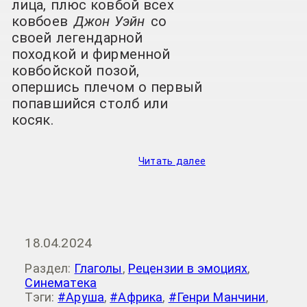
лица, плюс ковбой всех
ковбоев
Джон Уэйн
со
своей легендарной
походкой и фирменной
ковбойской позой,
опершись плечом о первый
попавшийся столб или
косяк.
Читать далее
18.04.2024
Раздел:
Глаголы
,
Рецензии в эмоциях
,
Синематека
Тэги:
#Аруша
,
#Африка
,
#Генри Манчини
,