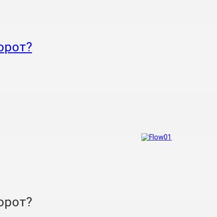
орот?
орот?