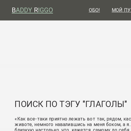
B
ADDY
R
IGGO
ОБО!
МОЙ ПУ
ПОИСК ПО ТЭГУ "ГЛАГОЛЫ"
«Как все-таки приятно лежать вот так, рядом, ка
животе, немного навалившись на меня боком, а я…
близкую настолько, что, кажется, самому до себя