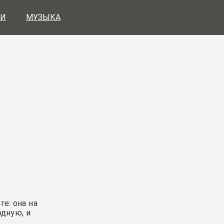
И
МУЗЫКА
ге: она на
одную, и