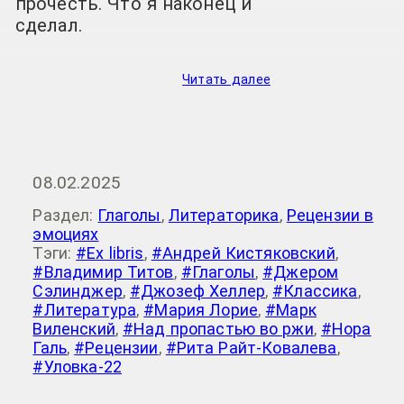
прочесть. Что я наконец и
сделал.
Читать далее
08.02.2025
Раздел:
Глаголы
,
Литераторика
,
Рецензии в
эмоциях
Тэги:
#Ex libris
,
#Андрей Кистяковский
,
#Владимир Титов
,
#Глаголы
,
#Джером
Сэлинджер
,
#Джозеф Хеллер
,
#Классика
,
#Литература
,
#Мария Лорие
,
#Марк
Виленский
,
#Над пропастью во ржи
,
#Нора
Галь
,
#Рецензии
,
#Рита Райт-Ковалева
,
#Уловка-22