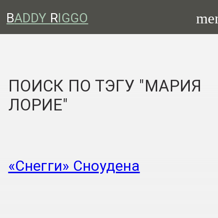
me
B
ADDY
R
IGGO
ПОИСК ПО ТЭГУ "МАРИЯ
ЛОРИЕ"
«Снегги» Сноудена