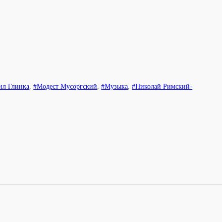
ил Глинка
,
#Модест Мусоргский
,
#Музыка
,
#Николай Римский-