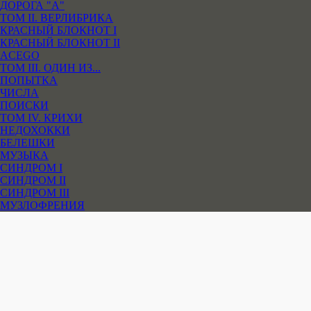
ДОРОГА "А"
ТОМ II. ВЕРЛИБРИКА
КРАСНЫЙ БЛОКНОТ I
КРАСНЫЙ БЛОКНОТ II
ACEGO
ТОМ III. ОДИН ИЗ...
ПОПЫТКА
ЧИСЛА
ПОИСКИ
ТОМ IV. КРИХИ
НЕДОХОККИ
БЕЛЕШКИ
МУЗЫКА
СИНДРОМ I
СИНДРОМ II
СИНДРОМ III
МУЗЛОФРЕНИЯ