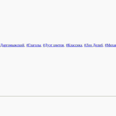
 Даргомыжский
,
#Глаголы
,
#Дуэт цветов
,
#Классика
,
#Лео Делиб
,
#Миха