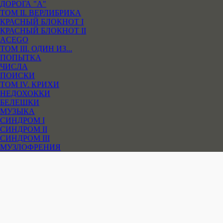
ДОРОГА "А"
ТОМ II. ВЕРЛИБРИКА
КРАСНЫЙ БЛОКНОТ I
КРАСНЫЙ БЛОКНОТ II
ACEGO
ТОМ III. ОДИН ИЗ...
ПОПЫТКА
ЧИСЛА
ПОИСКИ
ТОМ IV. КРИХИ
НЕДОХОККИ
БЕЛЕШКИ
МУЗЫКА
СИНДРОМ I
СИНДРОМ II
СИНДРОМ III
МУЗЛОФРЕНИЯ