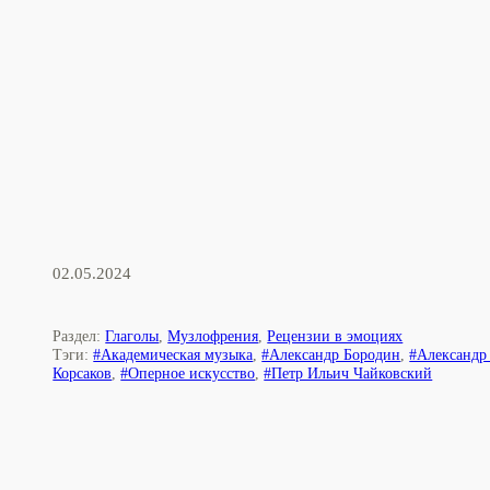
02.05.2024
Раздел:
Глаголы
,
Музлофрения
,
Рецензии в эмоциях
Тэги:
#Академическая музыка
,
#Александр Бородин
,
#Александр
Корсаков
,
#Оперное искусство
,
#Петр Ильич Чайковский