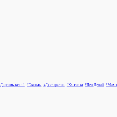
 Даргомыжский
,
#Глаголы
,
#Дуэт цветов
,
#Классика
,
#Лео Делиб
,
#Миха