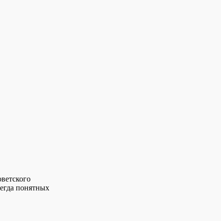
оветского
сегда понятных