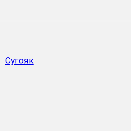
Сугояк