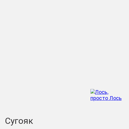
Сугояк