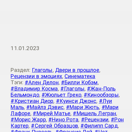
11.01.2023
Раздел:
Глаголы
,
Двери в прошлое
,
Рецензии в эмоциях
,
Синематека
Тэги:
#Ален Делон
,
#Билли Кобэм
,
#Владимир Косма
,
#Глаголы
,
#Жан-Поль
Бельмондо
,
#Жюльет Греко
,
#Кинообзоры
,
#Кристиан Диор
,
#Куинси Джонс
,
#Луи
Маль
,
#Майлз Дэвис
,
#Мари Жють
,
#Мари
Лафоре
,
#Мирей Матье
,
#Мишель Легран
,
#Морис Жарр
,
#Нино Рота
,
#Рецензии
,
#Рон
Картер
,
#Сергей Образцов
,
#Филипп Сард
,
#Франк Пурсель
,
#Франсис Лей
,
#Чет