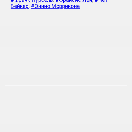
Бейкер
,
#Эннио Морриконе