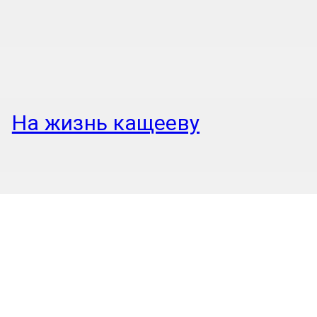
На жизнь кащееву