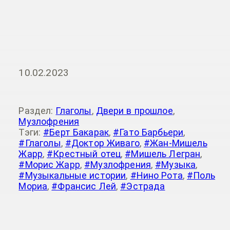
10.02.2023
Раздел:
Глаголы
,
Двери в прошлое
,
Музлофрения
Тэги:
#Берт Бакарак
,
#Гато Барбьери
,
#Глаголы
,
#Доктор Живаго
,
#Жан-Мишель
Жарр
,
#Крестный отец
,
#Мишель Легран
,
#Морис Жарр
,
#Музлофрения
,
#Музыка
,
#Музыкальные истории
,
#Нино Рота
,
#Поль
Мориа
,
#Франсис Лей
,
#Эстрада