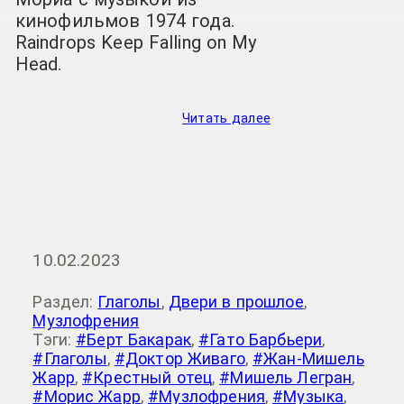
кинофильмов 1974 года.
Raindrops Keep Falling on My
Head.
Читать далее
10.02.2023
Раздел:
Глаголы
,
Двери в прошлое
,
Музлофрения
Тэги:
#Берт Бакарак
,
#Гато Барбьери
,
#Глаголы
,
#Доктор Живаго
,
#Жан-Мишель
Жарр
,
#Крестный отец
,
#Мишель Легран
,
#Морис Жарр
,
#Музлофрения
,
#Музыка
,