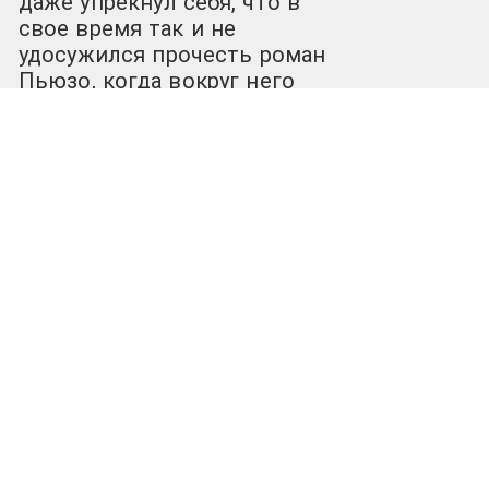
даже упрекнул себя, что в
свое время так и не
удосужился прочесть роман
Пьюзо, когда вокруг него
было столько шумихи и
разговоров.
Читать далее
06.02.2023
Раздел:
Глаголы
,
Рецензии в эмоциях
,
Синематека
Тэги:
#Аль Пачино
,
#Глаголы
,
#Кинообзоры
,
#Классика
,
#Крестный отец
,
#Марио Пьюзо
,