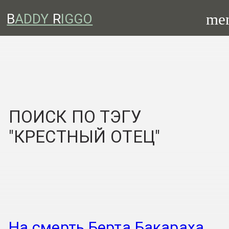
me
B
ADDY
R
IGGO
ПОИСК ПО ТЭГУ
"КРЕСТНЫЙ ОТЕЦ"
На смерть Берта Бакараха