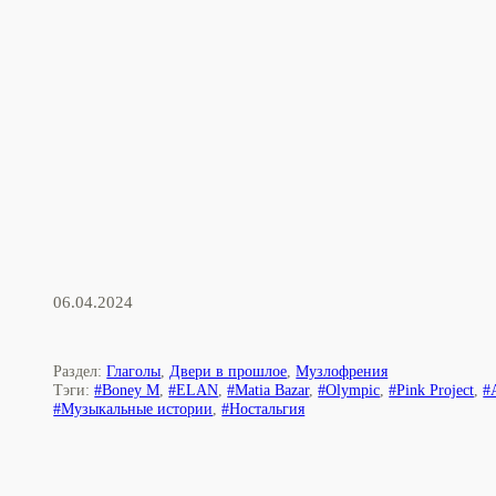
06.04.2024
Раздел:
Глаголы
,
Двери в прошлое
,
Музлофрения
Тэги:
#Boney M
,
#ELAN
,
#Matia Bazar
,
#Olympic
,
#Pink Project
,
#
#Музыкальные истории
,
#Ностальгия