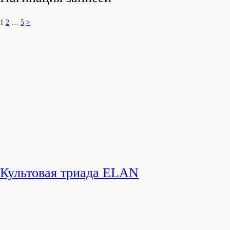
1
2
…
5
>
Культовая триада ELAN