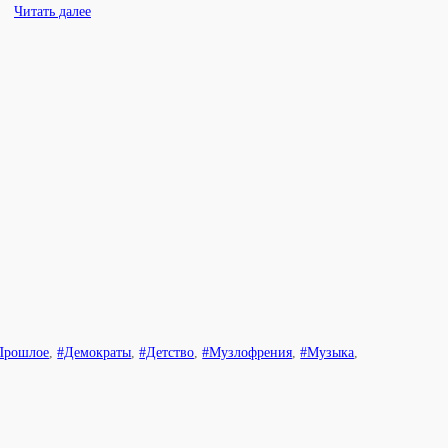
Читать далее
Прошлое
,
#Демократы
,
#Детство
,
#Музлофрения
,
#Музыка
,