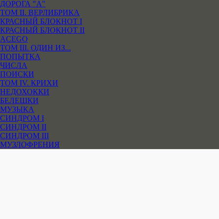
ДОРОГА "А"
ТОМ II. ВЕРЛИБРИКА
КРАСНЫЙ БЛОКНОТ I
КРАСНЫЙ БЛОКНОТ II
ACEGO
ТОМ III. ОДИН ИЗ...
ПОПЫТКА
ЧИСЛА
ПОИСКИ
ТОМ IV. КРИХИ
НЕДОХОККИ
БЕЛЕШКИ
МУЗЫКА
СИНДРОМ I
СИНДРОМ II
СИНДРОМ III
МУЗЛОФРЕНИЯ