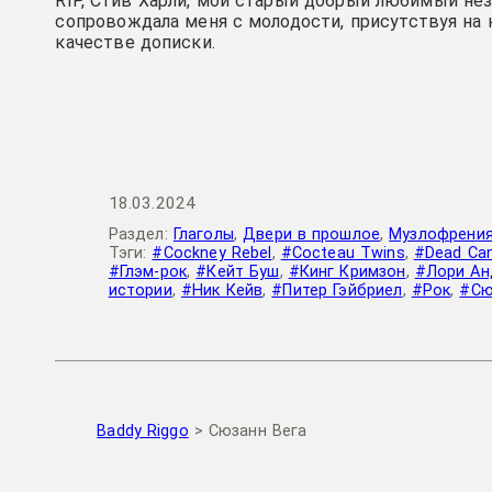
RIP, Стив Харли, мой старый добрый любимый не
сопровождала меня с молодости, присутствуя на 
качестве дописки.
18.03.2024
Раздел:
Глаголы
,
Двери в прошлое
,
Музлофрени
Тэги:
#Cockney Rebel
,
#Cocteau Twins
,
#Dead Ca
#Глэм-рок
,
#Кейт Буш
,
#Кинг Кримзон
,
#Лори Ан
истории
,
#Ник Кейв
,
#Питер Гэйбриел
,
#Рок
,
#Сю
Baddy Riggo
>
Сюзанн Вега