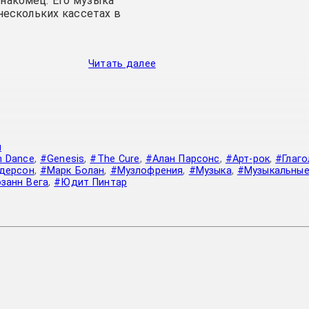
знакомец. Его музыка
нескольких кассетах в
Читать далее
я
n Dance
,
#Genesis
,
#The Cure
,
#Алан Парсонс
,
#Арт-рок
,
#Глаг
дерсон
,
#Марк Болан
,
#Музлофрения
,
#Музыка
,
#Музыкальны
занн Вега
,
#Юдит Пинтар