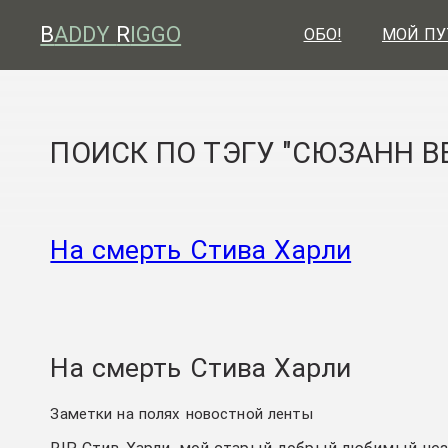
B
ADDY
R
IGGO
ОБО!
МОЙ ПУ
ПОИСК ПО ТЭГУ "СЮЗАНН ВЕ
На смерть Стива Харли
На смерть Стива Харли
Заметки на полях новостной ленты