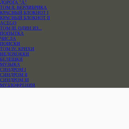
ДОРОГА "А"
ТОМ II. ВЕРЛИБРИКА
КРАСНЫЙ БЛОКНОТ I
КРАСНЫЙ БЛОКНОТ II
ACEGO
ТОМ III. ОДИН ИЗ...
ПОПЫТКА
ЧИСЛА
ПОИСКИ
ТОМ IV. КРИХИ
НЕДОХОККИ
БЕЛЕШКИ
МУЗЫКА
СИНДРОМ I
СИНДРОМ II
СИНДРОМ III
МУЗЛОФРЕНИЯ