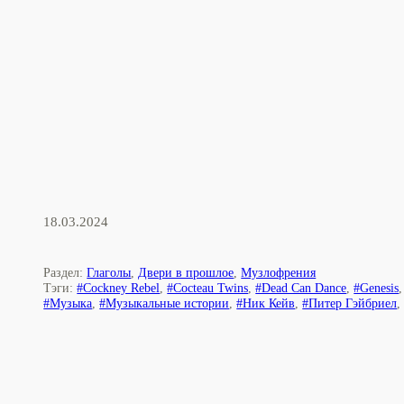
18.03.2024
Раздел:
Глаголы
,
Двери в прошлое
,
Музлофрения
Тэги:
#Cockney Rebel
,
#Cocteau Twins
,
#Dead Can Dance
,
#Genesis
#Музыка
,
#Музыкальные истории
,
#Ник Кейв
,
#Питер Гэйбриел