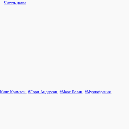
Читать далее
#Кинг Кримзон
,
#Лори Андерсон
,
#Марк Болан
,
#Музлофрения
,