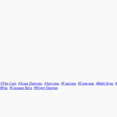
,
#The Cure
,
#Алан Парсонс
,
#Арт-рок
,
#Глаголы
,
#Глэм-рок
,
#Кейт Буш
,
,
#Рок
,
#Сюзанн Вега
,
#Юдит Пинтар