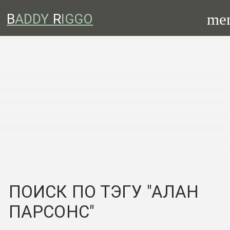
me
B
ADDY
R
IGGO
ПОИСК ПО ТЭГУ "АЛАН
ПАРСОНС"