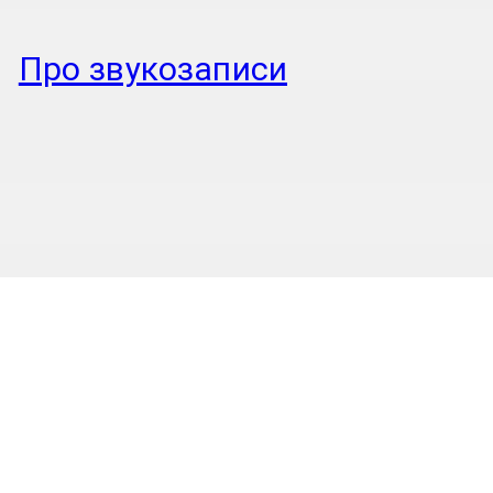
Про звукозаписи
Про звукозаписи
(заметки на полях)