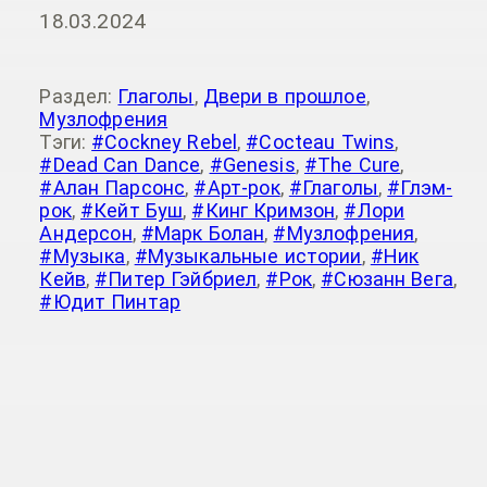
18.03.2024
Раздел:
Глаголы
,
Двери в прошлое
,
Музлофрения
Тэги:
#Cockney Rebel
,
#Cocteau Twins
,
#Dead Can Dance
,
#Genesis
,
#The Cure
,
#Алан Парсонс
,
#Арт-рок
,
#Глаголы
,
#Глэм-
рок
,
#Кейт Буш
,
#Кинг Кримзон
,
#Лори
Андерсон
,
#Марк Болан
,
#Музлофрения
,
#Музыка
,
#Музыкальные истории
,
#Ник
Кейв
,
#Питер Гэйбриел
,
#Рок
,
#Сюзанн Вега
,
#Юдит Пинтар