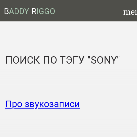
me
B
ADDY
R
IGGO
ПОИСК ПО ТЭГУ "SONY"
Про звукозаписи