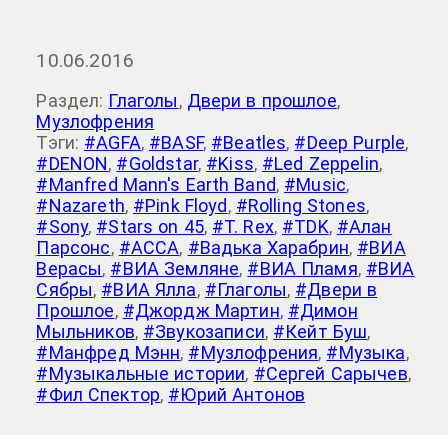
10.06.2016
Раздел:
Глаголы
,
Двери в прошлое
,
Музлофрения
Тэги:
#AGFA
,
#BASF
,
#Beatles
,
#Deep Purple
,
#DENON
,
#Goldstar
,
#Kiss
,
#Led Zeppelin
,
#Manfred Mann's Earth Band
,
#Music
,
#Nazareth
,
#Pink Floyd
,
#Rolling Stones
,
#Sony
,
#Stars on 45
,
#T. Rex
,
#TDK
,
#Алан
Парсонс
,
#АССА
,
#Вадька Харабрин
,
#ВИА
Верасы
,
#ВИА Земляне
,
#ВИА Пламя
,
#ВИА
Сябры
,
#ВИА Ялла
,
#Глаголы
,
#Двери в
Прошлое
,
#Джордж Мартин
,
#Димон
Мыльников
,
#Звукозаписи
,
#Кейт Буш
,
#Манфред Мэнн
,
#Музлофрения
,
#Музыка
,
#Музыкальные истории
,
#Сергей Сарычев
,
#Фил Спектор
,
#Юрий Антонов