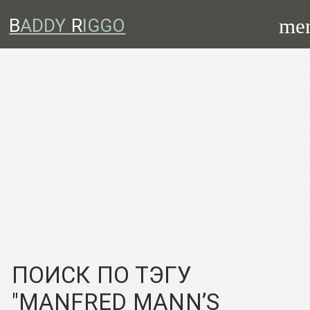
me
B
ADDY
R
IGGO
ПОИСК ПО ТЭГУ
"MANFRED MANN’S