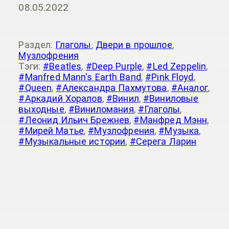
08.05.2022
Раздел:
Глаголы
,
Двери в прошлое
,
Музлофрения
Тэги:
#Beatles
,
#Deep Purple
,
#Led Zeppelin
,
#Manfred Mann's Earth Band
,
#Pink Floyd
,
#Queen
,
#Александра Пахмутова
,
#Аналог
,
#Аркадий Хоралов
,
#Винил
,
#Виниловые
выходные
,
#Виниломания
,
#Глаголы
,
#Леонид Ильич Брежнев
,
#Манфред Мэнн
,
#Мирей Матье
,
#Музлофрения
,
#Музыка
,
#Музыкальные истории
,
#Серега Ларин