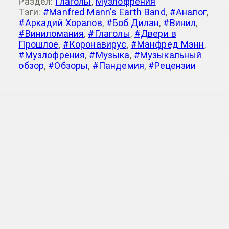
Раздел:
Глаголы
,
Музлофрения
Тэги:
#Manfred Mann's Earth Band
,
#Аналог
,
#Аркадий Хоралов
,
#Боб Дилан
,
#Винил
,
#Виниломания
,
#Глаголы
,
#Двери в
Прошлое
,
#Коронавирус
,
#Манфред Мэнн
,
#Музлофрения
,
#Музыка
,
#Музыкальный
обзор
,
#Обзоры
,
#Пандемия
,
#Рецензии