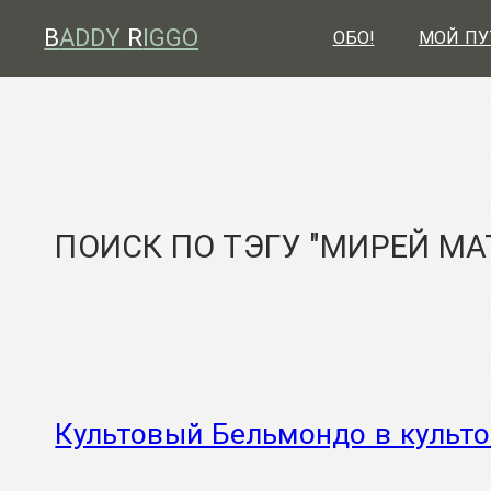
B
ADDY
R
IGGO
ОБО!
МОЙ ПУ
ПОИСК ПО ТЭГУ "МИРЕЙ МА
Культовый Бельмондо в культ