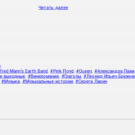
Читать далее
я
red Mann's Earth Band
,
#Pink Floyd
,
#Queen
,
#Александра Пахм
е выходные
,
#Виниломания
,
#Глаголы
,
#Леонид Ильич Брежне
,
#Музыка
,
#Музыкальные истории
,
#Серега Ларин