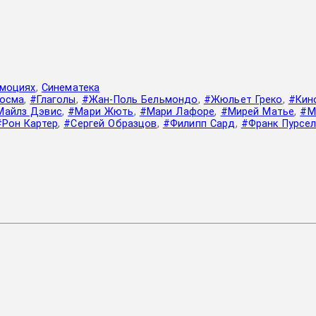
эмоциях
,
Синематека
осма
,
#Глаголы
,
#Жан-Поль Бельмондо
,
#Жюльет Греко
,
#Кин
Майлз Дэвис
,
#Мари Жють
,
#Мари Лафоре
,
#Мирей Матье
,
#М
#Рон Картер
,
#Сергей Образцов
,
#Филипп Сард
,
#Франк Пурсе