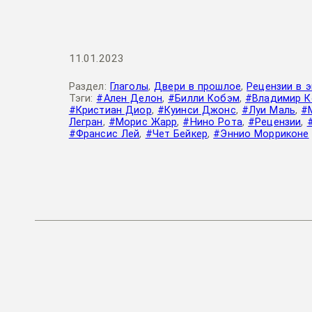
11.01.2023
Раздел:
Глаголы
,
Двери в прошлое
,
Рецензии в 
Тэги:
#Ален Делон
,
#Билли Кобэм
,
#Владимир К
#Кристиан Диор
,
#Куинси Джонс
,
#Луи Маль
,
#
Легран
,
#Морис Жарр
,
#Нино Рота
,
#Рецензии
,
#Франсис Лей
,
#Чет Бейкер
,
#Эннио Морриконе