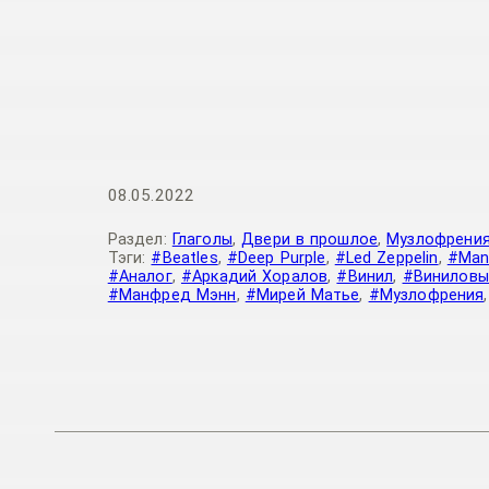
08.05.2022
Раздел:
Глаголы
,
Двери в прошлое
,
Музлофрени
Тэги:
#Beatles
,
#Deep Purple
,
#Led Zeppelin
,
#Manf
#Аналог
,
#Аркадий Хоралов
,
#Винил
,
#Виниловы
#Манфред Мэнн
,
#Мирей Матье
,
#Музлофрения