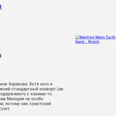
а
а
 мне Хоралова
. Хотя кого я
жний стандартный конверт (не
содержимого с какими-то
ма Мелодия не особо
ии, потому как советский
суют.