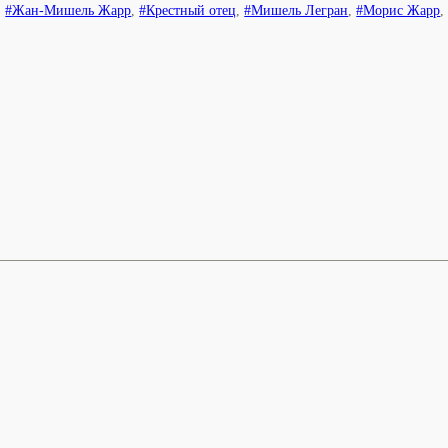
,
#Жан-Мишель Жарр
,
#Крестный отец
,
#Мишель Легран
,
#Морис Жарр