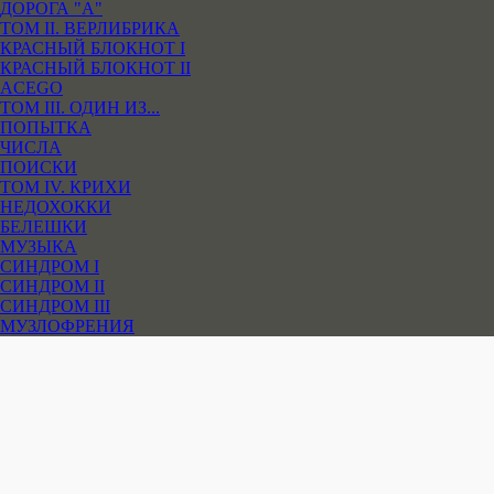
ДОРОГА "А"
ТОМ II. ВЕРЛИБРИКА
КРАСНЫЙ БЛОКНОТ I
КРАСНЫЙ БЛОКНОТ II
ACEGO
ТОМ III. ОДИН ИЗ...
ПОПЫТКА
ЧИСЛА
ПОИСКИ
ТОМ IV. КРИХИ
НЕДОХОККИ
БЕЛЕШКИ
МУЗЫКА
СИНДРОМ I
СИНДРОМ II
СИНДРОМ III
МУЗЛОФРЕНИЯ