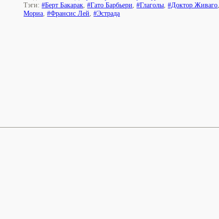
Тэги:
#Берт Бакарак
,
#Гато Барбьери
,
#Глаголы
,
#Доктор Живаго
Мориа
,
#Франсис Лей
,
#Эстрада