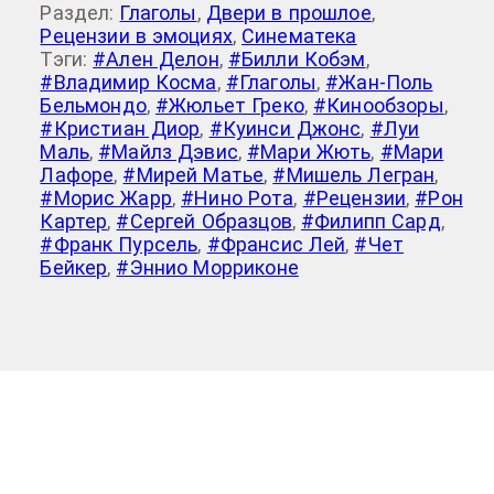
Раздел:
Глаголы
,
Двери в прошлое
,
Рецензии в эмоциях
,
Синематека
Тэги:
#Ален Делон
,
#Билли Кобэм
,
#Владимир Косма
,
#Глаголы
,
#Жан-Поль
Бельмондо
,
#Жюльет Греко
,
#Кинообзоры
,
#Кристиан Диор
,
#Куинси Джонс
,
#Луи
Маль
,
#Майлз Дэвис
,
#Мари Жють
,
#Мари
Лафоре
,
#Мирей Матье
,
#Мишель Легран
,
#Морис Жарр
,
#Нино Рота
,
#Рецензии
,
#Рон
Картер
,
#Сергей Образцов
,
#Филипп Сард
,
#Франк Пурсель
,
#Франсис Лей
,
#Чет
Бейкер
,
#Эннио Морриконе
Baddy Riggo
>
Кристиан Диор