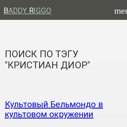
me
B
ADDY
R
IGGO
ПОИСК ПО ТЭГУ
"КРИСТИАН ДИОР"
Культовый Бельмондо в
культовом окружении