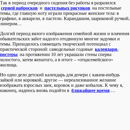
Так в период очередного сидения без работы я разразился
серией набросков
и
пастельных рисунков
на постельные
темы, где главную ноту играли прекрасные женские тела: в
графике, в акварели, в пастели. Карандашом, шариковой ручкой,
линером…
Долгий период вялого изображения семейной жизни и влачения
обывательских забот надолго отодвинуло многие задумки и
темы. Приходилось совмещать творческий потенциал с
практической стороной: самодельные годовые
календари-
постеры
на протяжении 10 лет украшали стены сперва
холостого, затем женатого, а в итоге – «отцасемейского»
жилища.
Но одно дело детский календарь для дочери с каким-нибудь
зайкой или коровкой, другое — нереализованное желание
изображать взрослых заек, коровок и даже кобылок. К чему я,
наконец, надеюсь вновь подойти в
ближайшее время
…