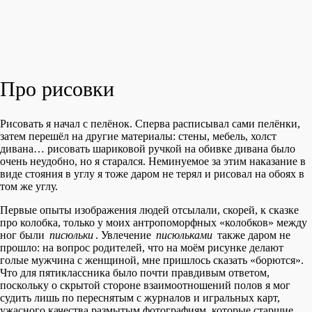
Про рисовки
Рисовать я начал с пелёнок. Сперва расписывал сами пелёнки,
затем перешёл на другие материалы: стены, мебель, холст
дивана… рисовать шариковой ручкой на обивке дивана было
очень неудобно, но я старался. Неминуемое за этим наказание в
виде стояния в углу я тоже даром не терял и рисовал на обоях в
том же углу.
Первые опыты изображения людей отсылали, скорей, к сказке
про колобка, только у моих антропоморфных «колобков» между
ног были
писюльки
. Увлечение
писюльками
также даром не
прошло: на вопрос родителей, что на моём рисунке делают
голые мужчина с женщиной, мне пришлось сказать «борются».
Что для пятиклассника было почти правдивым ответом,
поскольку о скрытой стороне взаимоотношений полов я мог
судить лишь по переснятым с журналов и игральных карт,
ужасного качества размытым фотографиям, которые старшие