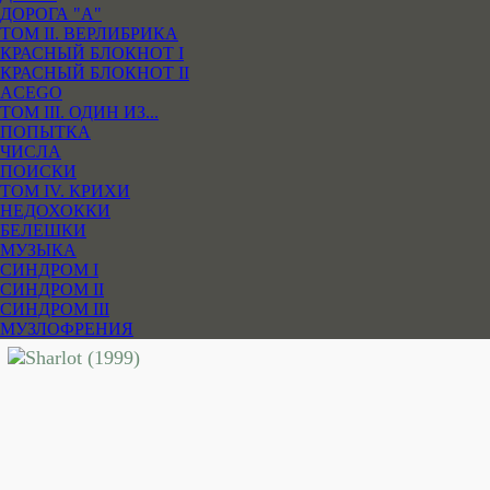
ДОРОГА "А"
ТОМ II. ВЕРЛИБРИКА
КРАСНЫЙ БЛОКНОТ I
КРАСНЫЙ БЛОКНОТ II
ACEGO
ТОМ III. ОДИН ИЗ...
ПОПЫТКА
ЧИСЛА
ПОИСКИ
ТОМ IV. КРИХИ
НЕДОХОККИ
БЕЛЕШКИ
МУЗЫКА
СИНДРОМ I
СИНДРОМ II
СИНДРОМ III
МУЗЛОФРЕНИЯ