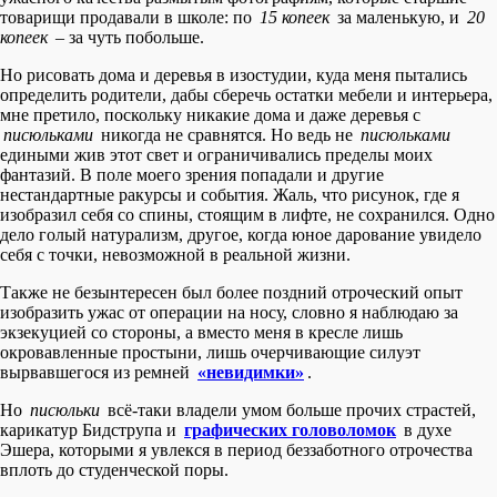
товарищи продавали в школе: по
15 копеек
за маленькую, и
20
копеек
– за чуть побольше.
Но рисовать дома и деревья в изостудии, куда меня пытались
определить родители, дабы сберечь остатки мебели и интерьера,
мне претило, поскольку никакие дома и даже деревья с
писюльками
никогда не сравнятся. Но ведь не
писюльками
едиными жив этот свет и ограничивались пределы моих
фантазий. В поле моего зрения попадали и другие
нестандартные ракурсы и события. Жаль, что рисунок, где я
изобразил себя со спины, стоящим в лифте, не сохранился. Одно
дело голый натурализм, другое, когда юное дарование увидело
себя с точки, невозможной в реальной жизни.
Также не безынтересен был более поздний отроческий опыт
изобразить ужас от операции на носу, словно я наблюдаю за
экзекуцией со стороны, а вместо меня в кресле лишь
окровавленные простыни, лишь очерчивающие силуэт
вырвавшегося из ремней
«невидимки»
.
Но
писюльки
всё-таки владели умом больше прочих страстей,
карикатур Бидструпа и
графических головоломок
в духе
Эшера, которыми я увлекся в период беззаботного отрочества
вплоть до студенческой поры.