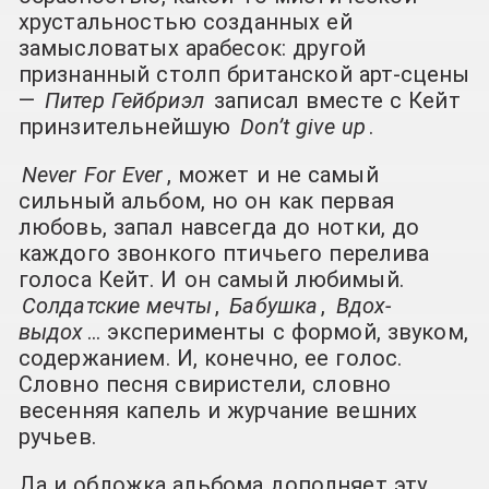
хрустальностью созданных ей
замысловатых арабесок: другой
признанный столп британской арт-сцены
—
Питер Гейбриэл
записал вместе с Кейт
принзительнейшую
Don’t give up
.
Never For Ever
, может и не самый
сильный альбом, но он как первая
любовь, запал навсегда до нотки, до
каждого звонкого птичьего перелива
голоса Кейт. И он самый любимый.
Солдатские мечты
,
Бабушка
,
Вдох-
выдох
… эксперименты с формой, звуком,
содержанием. И, конечно, ее голос.
Словно песня свиристели, словно
весенняя капель и журчание вешних
ручьев.
Да и обложка альбома дополняет эту