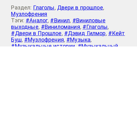
Раздел:
Глаголы
,
Двери в прошлое
,
Музлофрения
Тэги:
#Аналог
,
#Винил
,
#Виниловые
выходные
,
#Виниломания
,
#Глаголы
,
#Двери в Прошлое
,
#Дэвид Гилмор
,
#Кейт
Буш
,
#Музлофрения
,
#Музыка
,
#Музыкальные истории
,
#Музыкальный
обзор
,
#Обзоры
,
#Питер Гэйбриел
,
#Рецензии
Добавить комментарий
Для отправки комментария вам
необходимо
авторизоваться
.