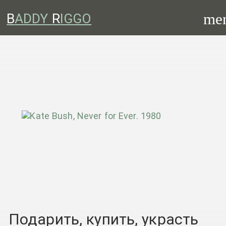
me
B
ADDY
R
IGGO
Подарить, купить, украсть