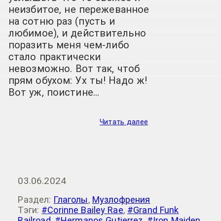
неизбитое, не пережеванное
на сотню раз (пусть и
любимое), и действительно
поразить меня чем-либо
стало практически
невозможно. Вот так, чтоб
прям обухом: Ух ты! Надо ж!
Вот уж, поистине…
Читать далее
03.06.2024
Раздел:
Глаголы
,
Музлофрения
Тэги:
#Corinne Bailey Rae
,
#Grand Funk
Railroad
,
#Hermanos Gutierrez
,
#Iron Maiden
,