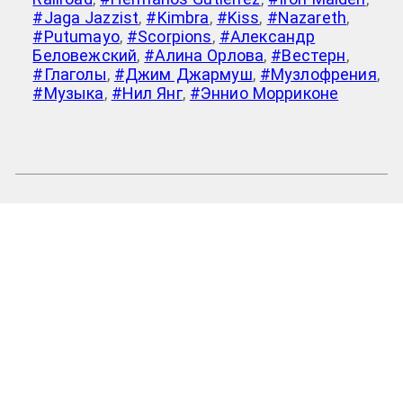
#Jaga Jazzist
,
#Kimbra
,
#Kiss
,
#Nazareth
,
#Putumayo
,
#Scorpions
,
#Александр
Беловежский
,
#Алина Орлова
,
#Вестерн
,
#Глаголы
,
#Джим Джармуш
,
#Музлофрения
,
#Музыка
,
#Нил Янг
,
#Эннио Морриконе
Baddy Riggo
>
Kimbra
Бадди «Riggo» Фазуллин
2007-
2026
©