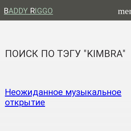
me
B
ADDY
R
IGGO
ПОИСК ПО ТЭГУ "KIMBRA"
Неожиданное музыкальное
открытие