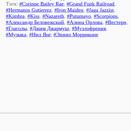
Тэги:
#Corinne Bailey Rae
,
#Grand Funk Railroad
,
#Hermanos Gutierrez
,
#Iron Maiden
,
#Jaga Jazzist
,
#Kimbra
,
#Kiss
,
#Nazareth
,
#Putumayo
,
#Scorpions
,
#Александр Беловежский
,
#Алина Орлова
,
#Вестерн
,
#Глаголы
,
#Джим Джармуш
,
#Музлофрения
,
#Музыка
,
#Нил Янг
,
#Эннио Морриконе