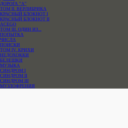
ДОРОГА "А"
ТОМ II. ВЕРЛИБРИКА
КРАСНЫЙ БЛОКНОТ I
КРАСНЫЙ БЛОКНОТ II
ACEGO
ТОМ III. ОДИН ИЗ...
ПОПЫТКА
ЧИСЛА
ПОИСКИ
ТОМ IV. КРИХИ
НЕДОХОККИ
БЕЛЕШКИ
МУЗЫКА
СИНДРОМ I
СИНДРОМ II
СИНДРОМ III
МУЗЛОФРЕНИЯ