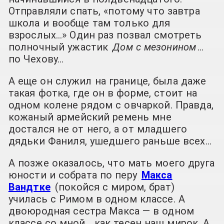
Отправляли спать, «потому что завтра
школа и вообще там только для
взрослых…» Один раз позвал смотреть
полночный ужастик
Дом с мезонином
…
по Чехову…
А еще он служил на границе, была даже
такая фотка, где он в форме, стоит на
одном колене рядом с овчаркой. Правда,
кожаный армейский ремень мне
достался не от него, а от младшего
дядьки Фаниля, ушедшего раньше всех…
А позже оказалось, что мать моего друга
юности и собрата по перу
Макса
Вандтке
(покойся с миром, брат)
училась с Римом в одном классе. А
двоюродная сестра Макса — в одном
классе со мной… как тесен наш мирок. А