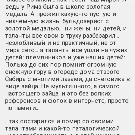
ведь у Рима была в школе золотая
медаль. А прожил какую-то пустую и
никчемную жизнь: бульдозерист с
золотой медалью… ни жены, ни детей, и
таланты все свои в труху разбазарил…
незлобливый и не практичный, не от
мира сего… а таланты все ушли на чужих
детей: племянников и уже наших детей:
Полька до сих пор помнит огромную
снежную гору в огороде дома старого
Сабира с многими лазами, да снеговика в
виде зайца. Не мультяшного, а самого
настоящего зайца, и это без всяких
референсов и фоток в интернете, просто
по памяти…
…так состарился и помер со своими
талантами и какой-то паталогической