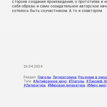
стороне создания произведения, о прототипах и 
себя образы и само созидательное авторское нача
хотелось быть соучастником. А то и соавтором.
26.04.2024
Раздел:
Глаголы
,
Литераторика
,
Рецензии в эмо
Тэги:
#Антивоенное кино
,
#Глаголы
,
#Джозеф Х
#Литература
,
#Мировая литература
,
#Миру мир!