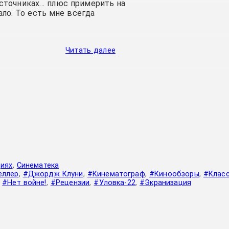
источниках… плюс примерить на
ло. То есть мне всегда
Читать далее
циях
,
Синематека
еллер
,
#Джордж Клуни
,
#Кинематограф
,
#Кинообзоры
,
#Клас
,
#Нет войне!
,
#Рецензии
,
#Уловка-22
,
#Экранизация