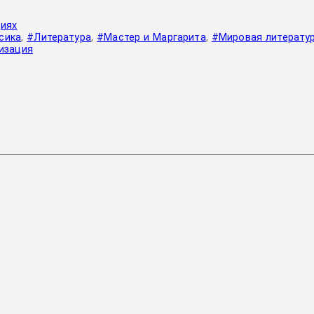
циях
сика
,
#Литература
,
#Мастер и Маргарита
,
#Мировая литерату
изация