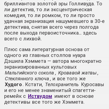
бриллиантов золотой эры Голливуда. То
ли детектив, то ли эксцентрическая
комедия, то ли ромком, то ли просто
удачная экранизация нашумевшего в 30-е
детектива, снятая всего через полгода
после выхода первоисточника… здесь
всего с лихвой.
Плюс сама литературная основа от
одного из главных столпов нуара
Дэшила Хэммета — автора многократно
экранизированных культовых
Мальтийского сокола
,
Кровавой жатвы
,
Стеклянного ключа
, и все того же
Худого
. Кстати,
Телохранитель
Куросавы
и его не менее знаменитый спагетти-
ремейк с
Иствудом
имеют в основе
детективы все того же Хэммета.