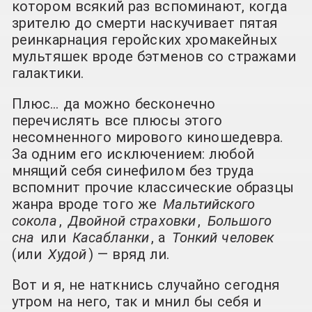
котором всякий раз вспоминают, когда
зрителю до смерти наскучивает пятая
реинкарнация геройских хромакейных
мультяшек вроде бэтменов со стражами
галактики.
Плюс… да можно бесконечно
перечислять все плюсы этого
несомненного мирового киношедевра.
За одним его исключением: любой
мнящий себя синефилом без труда
вспомнит прочие классические образцы
жанра вроде того же
Мальтийского
сокола
,
Двойной страховки
,
Большого
сна
или
Касабланки
, а
Тонкий человек
(или
Худой
) — вряд ли.
Вот и я, не наткнись случайно сегодня
утром на него, так и мнил бы себя и