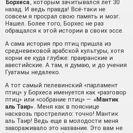
Борхеса
, которым зачитывался лет 30
назад. И ведь правда! Всё-таки не
совсем я просрал свою память и мозг.
Нашел. Более того, Борхес не раз
обращался к этой истории в своих эссе.
А сама история про птиц пришла из
средневековой арабской культуры, хотя
корни ее куда глубже: праиранские и
авестийские. А там, я думаю, и до учения
Гуатамы недалеко.
А тот самый пелевинский «парламент
птиц» у Борхеса именуется как «разговор
птиц» или «собрание птиц» —
«Мантик
аль Таир»
. Меня как в пояснице
насквозь прострелило: точно! Мантик
аль Таир! Ведь еще в молодости меня
завораживало это название. Это вам не