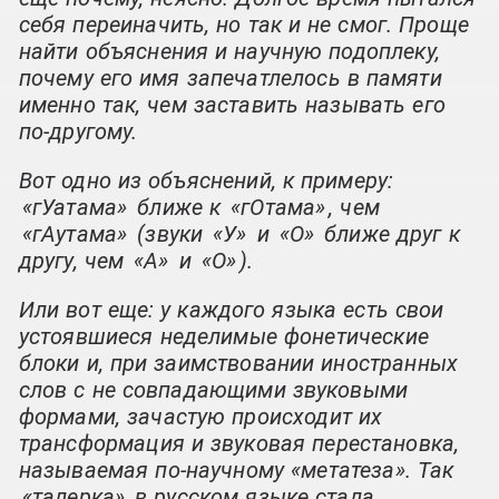
себя переиначить, но так и не смог. Проще
найти объяснения и научную подоплеку,
почему его имя запечатлелось в памяти
именно так, чем заставить называть его
по-другому.
Вот одно из объяснений, к примеру:
«гУатама»
ближе к
«гОтама»
, чем
«гАутама»
(звуки
«У»
и
«О»
ближе друг к
другу, чем
«А»
и
«О»
).
Или вот еще: у каждого языка есть свои
устоявшиеся неделимые фонетические
блоки и, при заимствовании иностранных
слов с не совпадающими звуковыми
формами, зачастую происходит их
трансформация и звуковая перестановка,
называемая по-научному «метатеза». Так
«талерка»
в русском языке стала