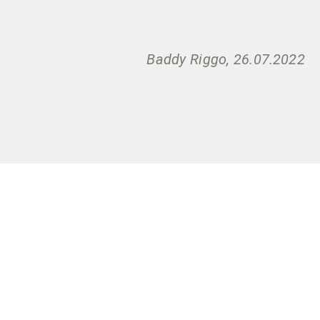
Baddy Riggo, 26.07.2022
26.07.2022
Раздел:
Глаголы
,
Двери в прошлое
,
Литераторика
Тэги:
#Будда
,
#Виктор Пелевин
,
#Глаголы
,
#Двери в Прошлое
,
#Литераторика
,
#Льюис
Кэрролл
,
#Хорхе Луис Борхес