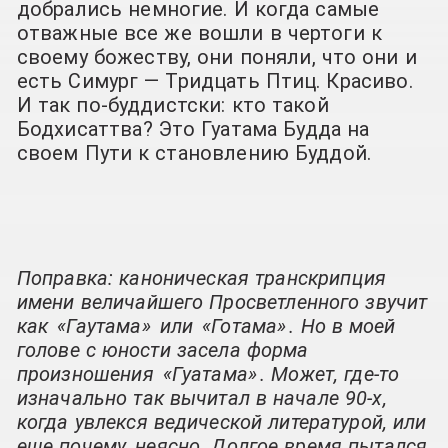
добрались немногие. И когда самые
отважные все же вошли в чертоги к
своему божеству, они поняли, что они и
есть Симург — Тридцать Птиц. Красиво.
И так по-буддистски: кто такой
Бодхисаттва? Это Гуатама Будда на
своем Пути к становлению Буддой.
Поправка: каноническая транскрипция
имени величайшего Просветленного звучит
как
«Гаутама»
или
«Готама»
. Но в моей
голове с юности засела форма
произношения
«Гуатама»
. Может, где-то
изначально так вычитал в начале 90-х,
когда увлекся ведической литературой, или
еще почему, неясно. Долгое время пытался