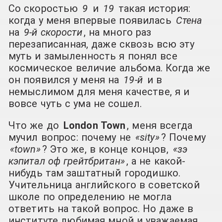
Со скоростью
9
и
19
такая история:
когда у меня впервые появилась
Стена
на
9-й скорости
, на много раз
перезаписанная, даже сквозь всю эту
муть и замыленность я понял все
космическое величие альбома. Когда же
он появился у меня на
19-й
и в
немыслимом для меня качестве, я и
вовсе чуть с ума не сошел.
Что же до
London Town
, меня всегда
мучил вопрос: почему не
«sity»
? Почему
«town»
? Это же, в конце концов,
«зэ
кэпитал оф грейтбритан»
, а не какой-
нибудь там заштатный городишко.
Учительница английского в советской
школе по определению не могла
ответить на такой вопрос. Но даже в
институте любимая мной и уважаемая