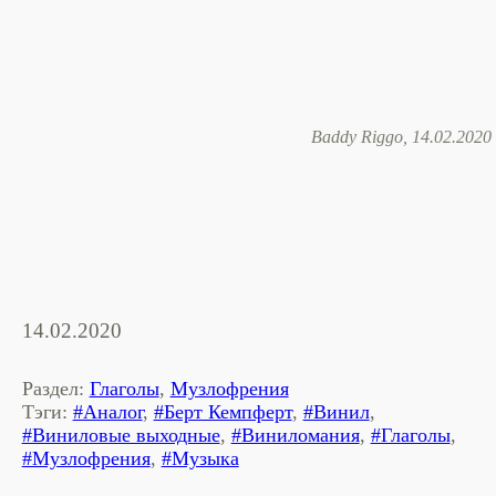
Baddy Riggo, 14.02.2020
14.02.2020
Раздел:
Глаголы
,
Музлофрения
Тэги:
#Аналог
,
#Берт Кемпферт
,
#Винил
,
#Виниловые выходные
,
#Виниломания
,
#Глаголы
,
#Музлофрения
,
#Музыка