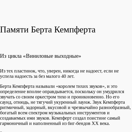
Памяти Берта Кемпферта
Из цикла «Виниловые выходные»
Из тех пластинок, что, уверен, никогда не надоест, если не
успела надоесть за без малого 40 лет.
Берта Кемпферта называли «королем тихих звуков», и это
определение вполне оправдывается, поскольку он умудрился
звучать со своим оркестром тихо и проникновенно. Но его
саунд, отнюдь, не тягучий укуренный лаунж. Звук Кемпферта
ритмичный, задорный, вкусовой и чрезвычайно разнообразный,
богатый всем спектром музыкальных инструментов и
создаваемых ими звуков. Кемпферт создал поистине самый
гармоничный и наполненный из биг-бендов XX века.