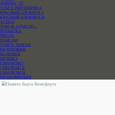
ДОРОГА "А"
ТОМ II. ВЕРЛИБРИКА
КРАСНЫЙ БЛОКНОТ I
КРАСНЫЙ БЛОКНОТ II
ACEGO
ТОМ III. ОДИН ИЗ...
ПОПЫТКА
ЧИСЛА
ПОИСКИ
ТОМ IV. КРИХИ
НЕДОХОККИ
БЕЛЕШКИ
МУЗЫКА
СИНДРОМ I
СИНДРОМ II
СИНДРОМ III
МУЗЛОФРЕНИЯ