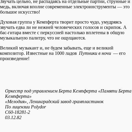
Звучать цельно, не распадаясь на отдельные партии, струнные и
медь, включая вполне современные электроинструменты — это
большое искусство!
Духовая группа у Кемпферта творит просто чудо, умудряясь
звучать едва ли не нежней человеческих голосов и скрипок. А
бас-гитара вместе с перкуссией настолько вплетены в общую
музыкальную палитру, что не ощущаются.
Великий музыкант и, не будем забывать, еще и великий
композитор. Известные на 1000 ладов
Путники в ночи
— его
произведение!
Оркестр под управлением Берта Кемпферта «Памяти Берта
Кемпферта»
«Мелодия», Ленинградский завод грампластинок
По лицензии Polydor
С60-18281-2
03.12.82