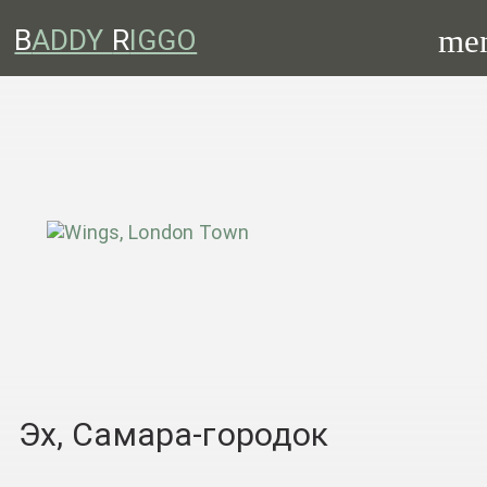
me
B
ADDY
R
IGGO
Эх, Самара-городок