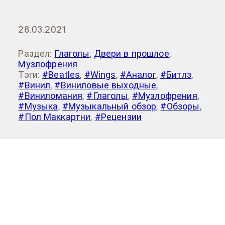
28.03.2021
Раздел:
Глаголы
,
Двери в прошлое
,
Музлофрения
Тэги:
#Beatles
,
#Wings
,
#Аналог
,
#Битлз
,
#Винил
,
#Виниловые выходные
,
#Виниломания
,
#Глаголы
,
#Музлофрения
,
#Музыка
,
#Музыкальный обзор
,
#Обзоры
,
#Пол Маккартни
,
#Рецензии
Добавить комментарий
Для отправки комментария вам