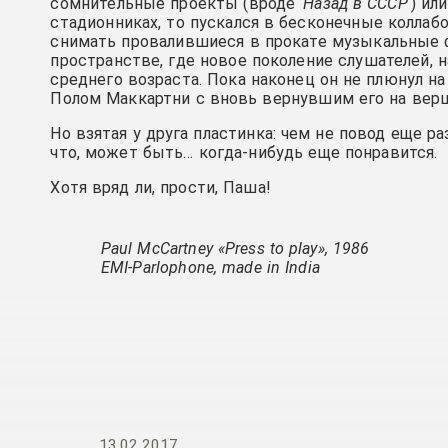
сомнительные проекты (вроде
Назад в СССР
) ил
стадионниках, то пускался в бесконечные коллабо
снимать провалившиеся в прокате музыкальные ф
пространстве, где новое поколение слушателей, н
среднего возраста. Пока наконец он не плюнул н
Полом Маккартни с вновь вернувшим его на вер
Но взятая у друга пластинка: чем не повод еще 
что, может быть… когда-нибудь еще понравится.
Хотя вряд ли, прости, Паша!
Paul McCartney «Press to play», 1986
EMI-Parlophone, made in India
13.02.2017