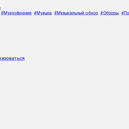
я
,
#Музлофрения
,
#Музыка
,
#Музыкальный обзор
,
#Обзоры
,
#По
ризоваться
.