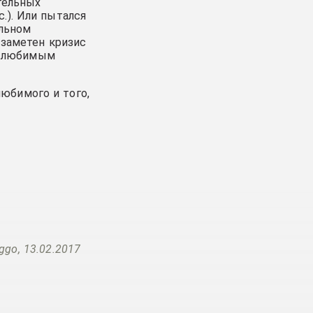
тельных
.). Или пытался
альном
 заметен кризис
да любимым
юбимого и того,
ggo, 13.02.2017