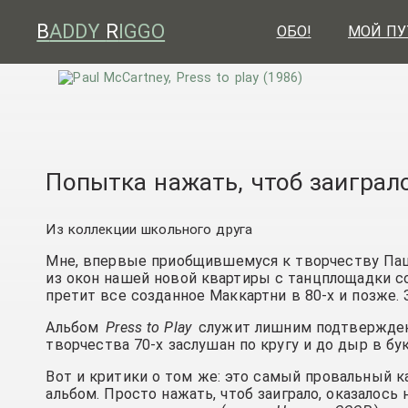
B
ADDY
R
IGGO
ОБО!
МОЙ ПУ
Попытка нажать, чтоб заиграл
Из коллекции школьного друга
Мне, впервые приобщившемуся к творчеству Пашеч
из окон нашей новой квартиры с танцплощадки с
претит все созданное Маккартни в 80-х и позже.
Альбом
Press to Play
служит лишним подтверждени
творчества 70-х заслушан по кругу и до дыр в б
Вот и критики о том же: это самый провальный 
альбом. Просто нажать, чтоб заиграло, оказалось 