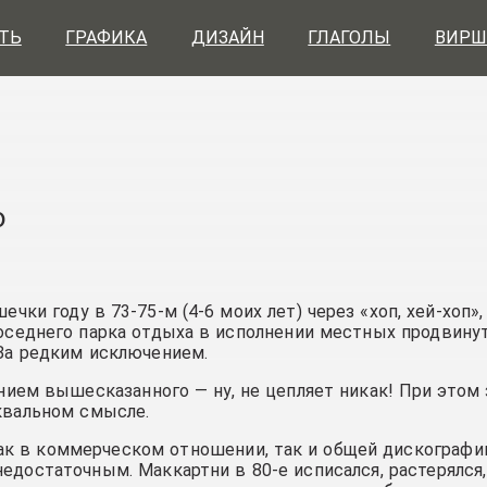
ТЬ
ГРАФИКА
ДИЗАЙН
ГЛАГОЛЫ
ВИРШ
о
ки году в 73-75-м (4-6 моих лет) через «хоп, хей-хоп»
оседнего парка отдыха в исполнении местных продвинут
 За редким исключением.
ем вышесказанного — ну, не цепляет никак! При этом 
уквальном смысле.
как в коммерческом отношении, так и общей дискограф
недостаточным. Маккартни в 80-е исписался, растерялся,