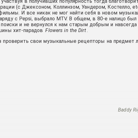
и участвуя в получивших популярность тогда благотвори
рации (с Джексоном, Коллинзом, Уандером, Костелло, etc
ильмы. И все никак не мог найти себя в новом музык
аряду с Pepsi, выбрало MTV. В общем, в 80-е налицо был
а поиски и не вернулся к нам старым добрым и навсег
шины хит-парадов
Flowers in the Dirt
.
раз проверить свои музыкальные рецепторы на предмет л
Baddy Ri