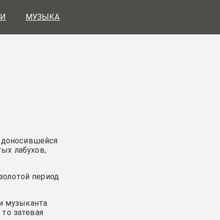
И
МУЗЫКА
, доносившейся
ых лабухов,
золотой период
ии музыканта
 то затевая