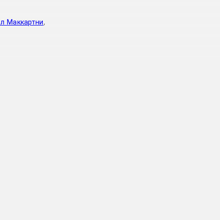
л Маккартни
,