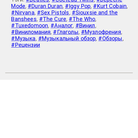
Mode
,
#Duran Duran
,
#Iggy Pop
,
#Kurt Cobain
,
#Nirvana
,
#Sex Pistols
,
#Siouxsie and the
Banshees
,
#The Cure
,
#The Who
,
#Tuxedomoon
,
#Аналог
,
#Винил
,
#Виниломания
,
#Глаголы
,
#Музлофрения
,
#Музыка
,
#Музыкальный обзор
,
#Обзоры
,
#Рецензии
Baddy Riggo
>
Nirvana