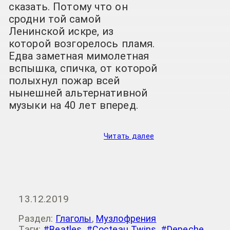
сказать. Потому что он
сродни той самой
Ленинской искре, из
которой возгорелось пламя.
Едва заметная мимолетная
вспышка, спичка, от которой
полыхнул пожар всей
нынешней альтернативной
музыки на 40 лет вперед.
Читать далее
13.12.2019
Раздел:
Глаголы
,
Музлофрения
Тэги:
#Beatles
,
#Cocteau Twins
,
#Depeche