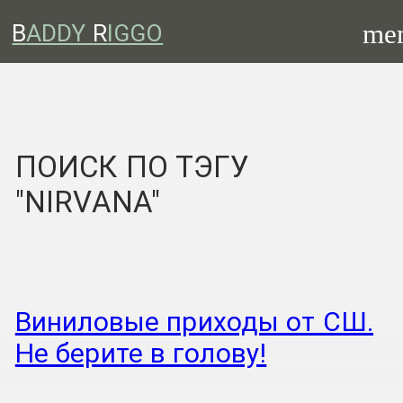
me
B
ADDY
R
IGGO
ПОИСК ПО ТЭГУ
"NIRVANA"
Виниловые приходы от СШ.
Не берите в голову!