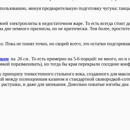
пользованию, минуя предварительную подготовку чугуна: танцы
й электроплиты в недостаточном жаре. То есть всегда стоит дил
на дне немного прилипла, но не критически. Тем более, прости
 Пока не понял точно, но скорей всего, это остатки подгоревши
иком
на
26 см
. То есть примерно на 5-6 порций: не много, но и 
вкой поразмахивать), но тогда бы края перекрыли соседние ко
 принципу тонкостенного стального вока, созданного для макси
ной между полноценным казаном и стандартной сковородкой-со
 растушки, и даже для запекания. Довольно покатые изгибы дн