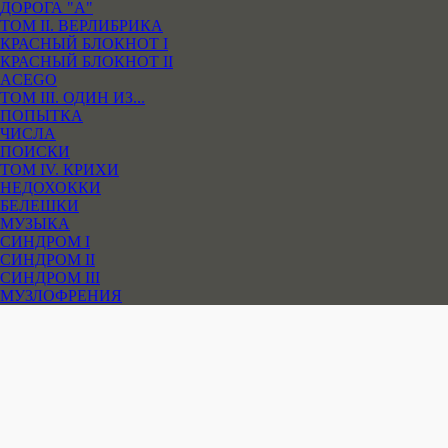
ДОРОГА "А"
ТОМ II. ВЕРЛИБРИКА
КРАСНЫЙ БЛОКНОТ I
КРАСНЫЙ БЛОКНОТ II
ACEGO
ТОМ III. ОДИН ИЗ...
ПОПЫТКА
ЧИСЛА
ПОИСКИ
ТОМ IV. КРИХИ
НЕДОХОККИ
БЕЛЕШКИ
МУЗЫКА
СИНДРОМ I
СИНДРОМ II
СИНДРОМ III
МУЗЛОФРЕНИЯ