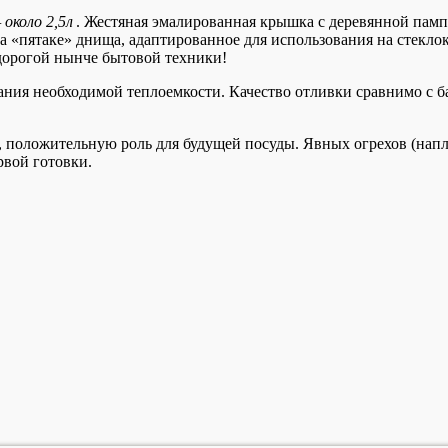
 около 2,5л
. Жестяная эмалированная крышка с деревянной памп
а «пятаке» днища, адаптированное для использования на стекл
дорогой нынче бытовой техники!
здания необходимой теплоемкости. Качество отливки сравнимо с
й, положительную роль для будущей посуды. Явных огрехов (нап
рвой готовки.