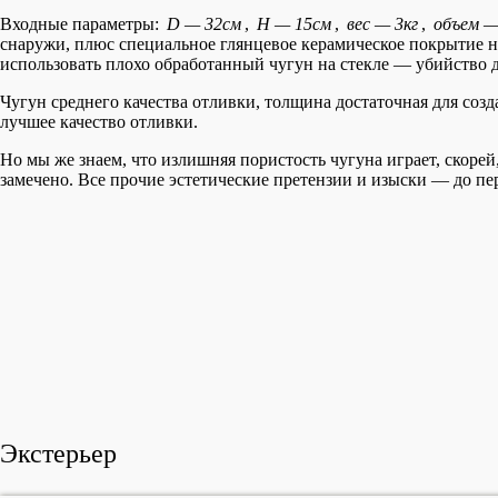
Входные параметры:
D — 32см
,
H — 15см
,
вес — 3кг
,
объем —
снаружи, плюс специальное глянцевое керамическое покрытие н
использовать плохо обработанный чугун на стекле — убийство 
Чугун среднего качества отливки, толщина достаточная для со
лучшее качество отливки.
Но мы же знаем, что излишняя пористость чугуна играет, скоре
замечено. Все прочие эстетические претензии и изыски — до пе
Экстерьер