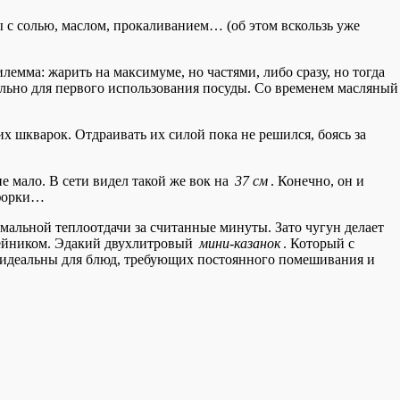
 с солью, маслом, прокаливанием… (об этом вскользь уже
емма: жарить на максимуме, но частями, либо сразу, но тогда
тельно для первого использования посуды. Со временем масляный
х шкварок. Отдраивать их силой пока не решился, боясь за
не мало. В сети видел такой же вок на
37 см
. Конечно, он и
нфорки…
мальной теплоотдачи за считанные минуты. Зато чугун делает
тейником. Эдакий двухлитровый
мини-казанок
. Который с
а идеальны для блюд, требующих постоянного помешивания и