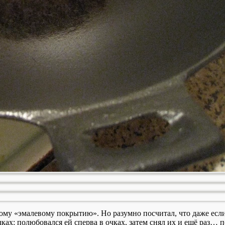
ому «эмалевому покрытию». Но разумно посчитал, что даже если 
ках: полюбовался ей сперва в очках, затем снял их и ещё раз… 