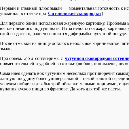
Первый и главный плюс эмали — моментальная готовность к ис
упоминал в отзыве про
Ситоновские сковородки
)
Для первого блина использовал жаренную картошку. Проблема мое
выйдет немного подтушивать. Из-за недостатка жара, картошка 
слой создаст то, ради чего поются дифирамбы чугунной посуде.
После отмывки на днище осталось небольшое коричневатое пятно.
эмаль.
Про объём.
2,5 л
соизмеримы с
чугунной сковородкой-сотейн
повместительней и удобней в готовке (люблю, понимаешь, шумо
Сама идея сделать вок чугунным несколько противоречит самому
данную посудину более универсальной – некой золотой середи
успехом пойдет и для быстрой обжарки малыми порциями, и для
купания кусков пищи во фритюре. Да хоть для той же пасты.