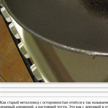
Как старый металловед с осторожностью отнёсся к так называем
дешевый алюминий, а настоящий чугун. Это как с девушкой в оч