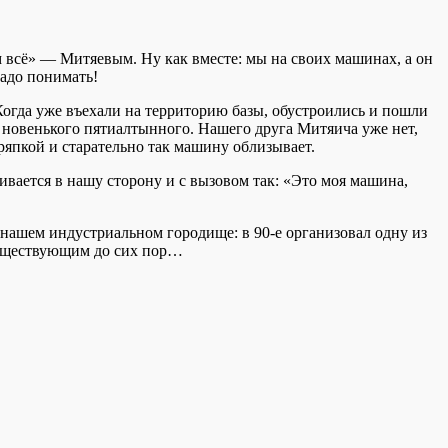
м всё» — Митяевым. Ну как вместе: мы на своих машинах, а он
надо понимать!
огда уже въехали на территорию базы, обустроились и пошли
а новенького пятиалтынного. Нашего друга Митяича уже нет,
ряпкой и старательно так машину облизывает.
вается в нашу сторону и с вызовом так: «Это моя машина,
 нашем индустриальном городище: в 90-е организовал одну из
 существующим до сих пор…