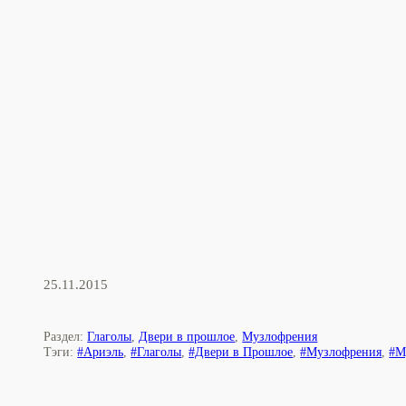
25.11.2015
Раздел:
Глаголы
,
Двери в прошлое
,
Музлофрения
Тэги:
#Ариэль
,
#Глаголы
,
#Двери в Прошлое
,
#Музлофрения
,
#М