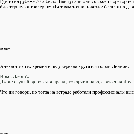
Где-то на рубеже 70-х было. Выступали они со своей «ораторией
билетерше-контролерше: «Вот вам точно повезло: бесплатно да 
***
Анекдот из тех времен еще: у зеркала крутится голый Леннон.
Йоко: Джон?..
Джон: слушай, дорогая, а правду говорят в народе, что я на Яр
Что ни говори, но тогда на эстраде работали профессионалы вы