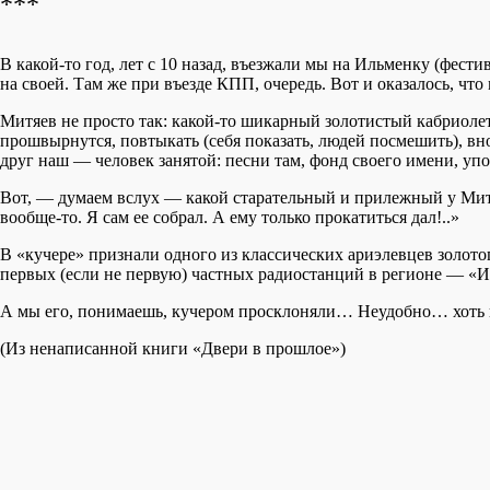
***
В какой-то год, лет с 10 назад, въезжали мы на Ильменку (фес
на своей. Там же при въезде КПП, очередь. Вот и оказалось, чт
Митяев не просто так: какой-то шикарный золотистый кабриоле
прошвырнутся, повтыкать (себя показать, людей посмешить), вн
друг наш — человек занятой: песни там, фонд своего имени, уп
Вот, — думаем вслух — какой старательный и прилежный у Митяя
вообще-то. Я сам ее собрал. А ему только прокатиться дал!..»
В «кучере» признали одного из классических ариэлевцев золото
первых (если не первую) частных радиостанций в регионе — «И
А мы его, понимаешь, кучером просклоняли… Неудобно… хоть
(Из ненаписанной книги «Двери в прошлое»)