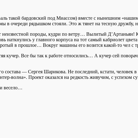
тиваль такой бардовский под Миассом) вместе с нынешним «наши
о мы в очереди рядышком стояли. Это ж тянет на тесную дружбу, 
т неизвестной породы, кудри по ветру… Вылитый Д’Артаньян! К
овь наткнулись у главного корпуса на тот самый кабриолет цвет
оротый в прошлое… Вокруг машины его возится какой-то чел с т
 кучер. Все бы так к работе относились… А кучер сей поворачи
го состава — Сергея Шарикова. Не последний, кстати, человек в
нтер-волна». Проект оказался на редкость живучим, с успехом
 и весело…