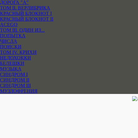
ДОРОГА "А"
ТОМ II. ВЕРЛИБРИКА
КРАСНЫЙ БЛОКНОТ I
КРАСНЫЙ БЛОКНОТ II
ACEGO
ТОМ III. ОДИН ИЗ...
ПОПЫТКА
ЧИСЛА
ПОИСКИ
ТОМ IV. КРИХИ
НЕДОХОККИ
БЕЛЕШКИ
МУЗЫКА
СИНДРОМ I
СИНДРОМ II
СИНДРОМ III
МУЗЛОФРЕНИЯ