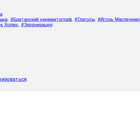
а
зыка
,
#Британский кинематограф
,
#Глаголы
,
#Игорь Масленник
к Холмс
,
#Экранизация
ризоваться
.