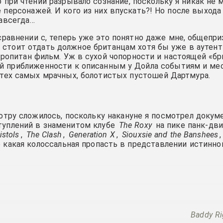
при чтении разрывало сознание, поскольку я никак не м
 персонажей. И кого из них впускать?! Но после выхода
авсегда…
сравнении с, теперь уже это понятно даже мне, общепри
 стоит отдать должное британцам хотя бы уже в аутент
ропитан фильм. Уж в сухой чопорности и настоящей «б
й приближенности к описанным у Дойла событиям и ме
тех самых мрачных, болотистых пустошей Дартмура.
отру сложилось, поскольку накануне я посмотрел доку
туплений в знаменитом клубе
The Roxy
на пике панк-дви
istols
,
The Clash
,
Generation X
,
Siouxsie and the Banshees
о какая колоссальная пропасть в представлении истинно
Baddy Ri