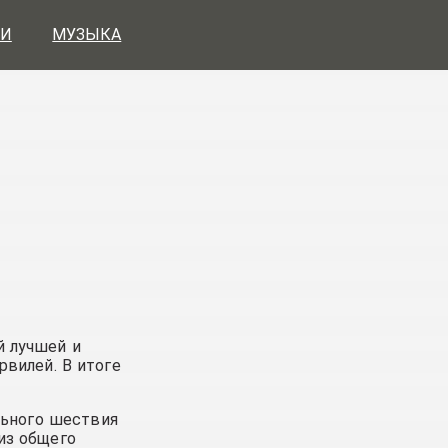
И
МУЗЫКА
й лучшей и
рвилей. В итоге
льного шествия
из общего