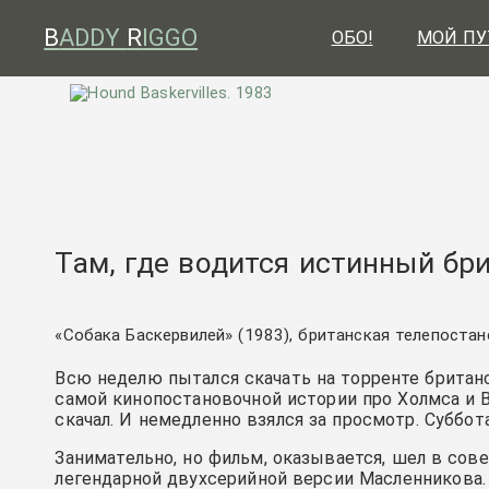
B
ADDY
R
IGGO
ОБО!
МОЙ ПУ
Там, где водится истинный бр
«Собака Баскервилей» (1983), британская телепоста
Всю неделю пытался скачать на торренте британ
самой кинопостановочной истории про Холмса и В
скачал. И немедленно взялся за просмотр. Суббот
Занимательно, но фильм, оказывается, шел в сове
легендарной двухсерийной версии Масленникова.