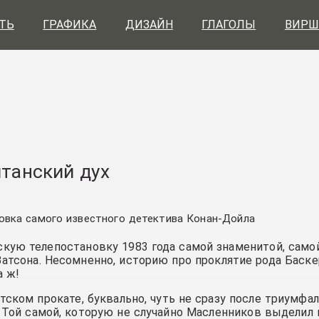
ТЬ
ГРАФИКА
ДИЗАЙН
ГЛАГОЛЫ
ВИРШ
итанский дух
новка самого известного детектива Конан-Дойла
скую телепостановку 1983 года самой знаменитой, само
атсона. Несомненно, историю про проклятие рода Баске
а ж!
тском прокате, буквально, чуть не сразу после триумфа
 Той самой, которую не случайно Масленников выделил 