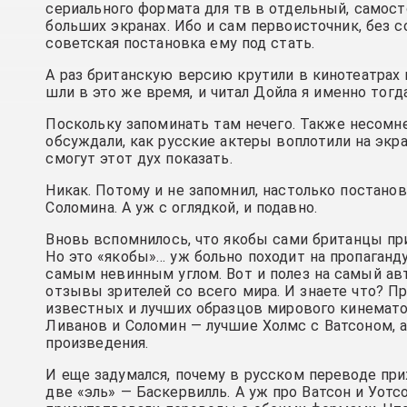
сериального формата для тв в отдельный, само
больших экранах. Ибо и сам первоисточник, без 
советская постановка ему под стать.
А раз британскую версию крутили в кинотеатрах в
шли в это же время, и читал Дойла я именно тогда
Поскольку запоминать там нечего. Также несомне
обсуждали, как русские актеры воплотили на экра
смогут этот дух показать.
Никак. Потому и не запомнил, настолько постанов
Соломина. А уж с оглядкой, и подавно.
Вновь вспомнилось, что якобы сами британцы пр
Но это «якобы»… уж больно походит на пропаганд
самым невинным углом. Вот и полез на самый а
отзывы зрителей со всего мира. И знаете что? П
известных и лучших образцов мирового кинемато
Ливанов и Соломин — лучшие Холмс с Ватсоном, 
произведения.
И еще задумался, почему в русском переводе пр
две «эль» — Баскервилль. А уж про Ватсон и Уотс