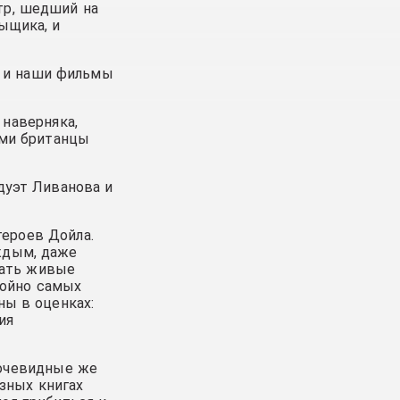
тр, шедший на
ыщика, и
о и наши фильмы
 наверняка,
ами британцы
 дуэт Ливанова и
ероев Дойла.
аждым, даже
тать живые
стойно самых
ны в оценках:
ия
 очевидные же
азных книгах