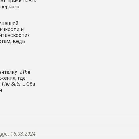
ог прибиться к
 сериала
знанной
ичности и
ританскости»
стам, ведь
менталку
«The
жения, где
,
The Slits
… Оба
й
ggo, 16.03.2024