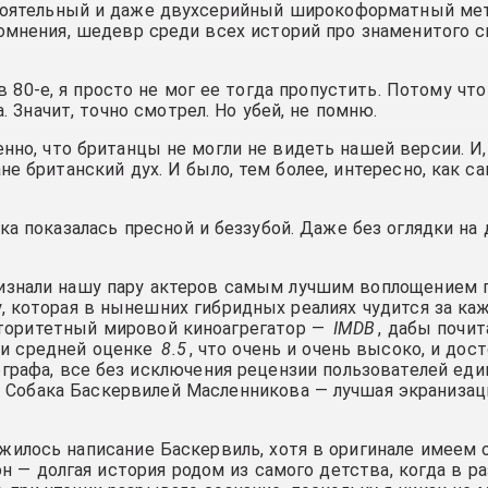
стоятельный и даже двухсерийный широкоформатный ме
сомнения, шедевр среди всех историй про знаменитого с
 80-е, я просто не мог ее тогда пропустить. Потому чт
. Значит, точно смотрел. Но убей, не помню.
нно, что британцы не могли не видеть нашей версии. И,
не британский дух. И было, тем более, интересно, как с
ка показалась пресной и беззубой. Даже без оглядки на
изнали нашу пару актеров самым лучшим воплощением г
у, которая в нынешних гибридных реалиях чудится за к
вторитетный мировой киноагрегатор —
IMDB
, дабы почи
ри средней оценке
8.5
, что очень и очень высоко, и до
графа, все без исключения рецензии пользователей еди
а Собака Баскервилей Масленникова — лучшая экранизац
ижилось написание Баскервиль, хотя в оригинале имеем
он — долгая история родом из самого детства, когда в р