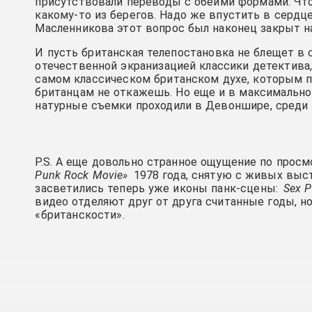
присутствовали переводы с обеими формами. Что 
какому-то из берегов. Надо же впустить в сердце
Масленникова этот вопрос был наконец закрыт н
И пусть британская телепостановка не блещет в 
отечественной экранизацией классики детектива,
самом классическом британском духе, которым п
британцам не откажешь. Но еще и в максимально
натурные съемки проходили в Девоншире, среди 
P.S. А еще довольно странное ощущение по просм
Punk Rock Movie»
1978 года, снятую с живых выс
засветились теперь уже иконы панк-сцены:
Sex P
видео отделяют друг от друга считанные годы, н
«британскости».