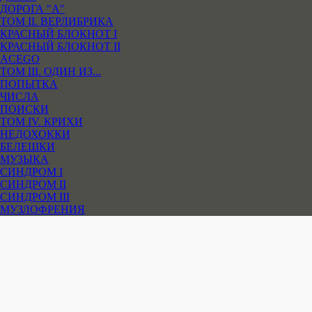
ДОРОГА "А"
ТОМ II. ВЕРЛИБРИКА
КРАСНЫЙ БЛОКНОТ I
КРАСНЫЙ БЛОКНОТ II
ACEGO
ТОМ III. ОДИН ИЗ...
ПОПЫТКА
ЧИСЛА
ПОИСКИ
ТОМ IV. КРИХИ
НЕДОХОККИ
БЕЛЕШКИ
МУЗЫКА
СИНДРОМ I
СИНДРОМ II
СИНДРОМ III
МУЗЛОФРЕНИЯ