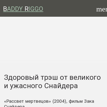
me
B
ADDY
R
IGGO
Здоровый трэш от великого
и ужасного Снайдера
«Рассвет мертвецов» (2004), фильм Зака
Снайдера