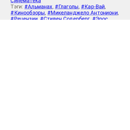
Синематека
Тэги:
#Альманах
,
#Глаголы
,
#Кар-Вай
,
#Кинообзоры
,
#Микеланджело Антониони
,
#Рецензии
,
#Стивен Содерберг
,
#Эрос
Добавить комментарий
Для отправки комментария вам
необходимо
авторизоваться
.