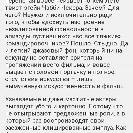
перепетая вовсе неизвестно кем Летс
твист эгейн Чабби Чекера. Зачем? Для
чего? Неужели исключительно ради
того, чтобы вдохнуть настроение
незалитованной фривольности в
эпизоды пустившихся «во все тяжкие»
командировочников? Пошло. Стыдно. Да
и легкий джазовый фон, который ни на
секунду не оставляет зрителя на
протяжении всего фильма, и вовсе
выдает с головой портачку и полное
отсутствие искусства – лишь
вымученную искусственность и фальш.
Узнаваемые и даже маститые актеры
выглядят убого и картонно. Потому что
не отыгрывают предложенные роли, а в
который раз воспроизводят свои
заезженные клишированные амплуа. Как